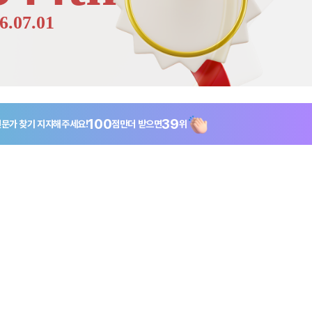
6.07.01
100
39
 전문가 찾기
지지해주세요!
점만
더 받으면
위