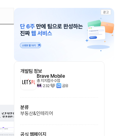
광고
개발팀 정보
Brave Mobile
총 지지점수
0
점
232
공유
분류
부동산&인테리어
공식 웹페이지