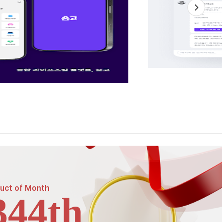
uct of
Month
344th