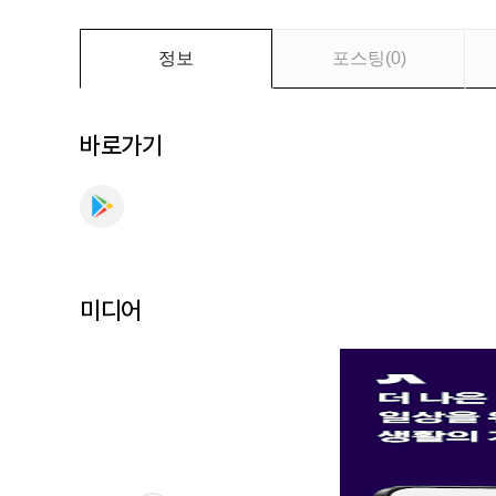
소,
취
미,
정보
포스팅
(
0
)
인
테
리
바로가기
어
전
문
가
찾
기
미디어
를
만
나
보
세
요