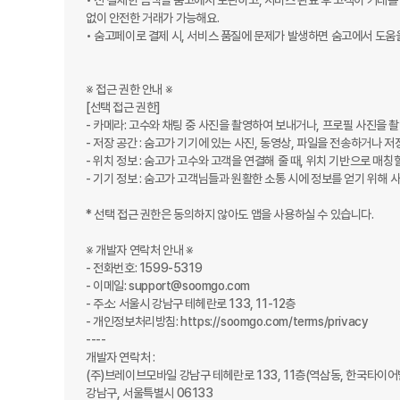
• 선 결제한 금액을 숨고에서 보관하고, 서비스 완료 후 고객이 거래를
없이 안전한 거래가 가능해요.

• 숨고페이로 결제 시, 서비스 품질에 문제가 발생하면 숨고에서 도움을
※ 접근 권한 안내 ※

[선택 접근 권한]

- 카메라: 고수와 채팅 중 사진을 촬영하여 보내거나, 프로필 사진을 촬
- 저장 공간 : 숨고가 기기에 있는 사진, 동영상, 파일을 전송하거나 저
- 위치 정보 : 숨고가 고수와 고객을 연결해 줄 때, 위치 기반으로 매칭할
- 기기 정보 : 숨고가 고객님들과 원활한 소통 시에 정보를 얻기 위해 사
* 선택 접근 권한은 동의하지 않아도 앱을 사용하실 수 있습니다.

※ 개발자 연락처 안내 ※

- 전화번호: 1599-5319

- 이메일: support@soomgo.com

- 주소: 서울시 강남구 테헤란로 133, 11-12층

- 개인정보처리방침: https://soomgo.com/terms/privacy

----

개발자 연락처 :

(주)브레이브모바일 강남구 테헤란로 133, 11층(역삼동, 한국타이어빌
강남구, 서울특별시 06133
