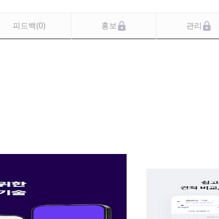
피드백
(
0
)
홍보
관리