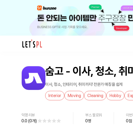
제
품/
숨고 - 이사, 청소, 
서
비
스
이사, 청소, 인테리어, 취미까지! 전문가 매칭을 쉽게
숨
Interior
Moving
Cleaning
Hobby
Ex
고
-
이
익명 리뷰
부스 팔로워
이번
사,
0.0
(
0
개
)
0
명
0
점
청