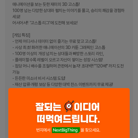
애니메이션을 보는 듯한 재미의 3D 고스톱!

100명 넘는 다양한 상대와 펼치는 이야기를 풀고, 승리의 쾌감을 경험하
세요!

어서어서!!  '고스톱 리그'에 도전해 보세요!

[게임 특징]

- 언제 어디서나 데이터 없이 즐기는 무료 맞고 고스톱!

- 사상 최초! 화려한 애니메이션의 3D 카툰 그래픽인 고스톱

- 100명 이상의 개성 넘치는 상대들과 빠방한 스토리 라인,

- 플레이할수록 레벨이 오르고 자산이 쌓이는 성장 시스템!

- 점당 머니 배수를 조절하며 큰판에서 놀자! 초대박!! "120배" 까지 도전 
가능

- 든든한 미소녀 비서 시스템 도입!

- 재산 압류·개평 보상 등 다양한 대박 찬스 이벤트까지 무료 제공!

고스톱 리그에서 인생 역전의 한 판을 시작해보세요!

※ 선택적 접근 권한 안내

- 저장공간 - 게임 설치 및 데이터를 저장하고 읽어오기 위해 사용하는 권
한입니다.

※권한을 동의하지 않아도 서비스 이용이 가능합니다.
