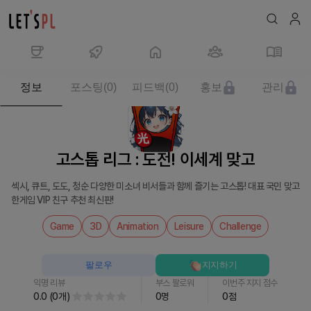
제
정보
포스팅
(
0
)
피드백
(
0
)
홍보
관리
품/
서
비
스
고스톱 리그 : 도전! 이세계 맞고
고
스
섹시, 큐트, 도도, 청순 다양한 미소녀 비서들과 함께 즐기는 고스톱! 대표 국민 맞고
톱
한게임 VIP 친구 추천 최신판!
리
그
Game
3D
Animation
Leisure
Challenge
:
도
팔로우
지지하기
전!
익명 리뷰
부스 팔로워
이번주 지지 점수
이
0.0
(
0
개
)
0
명
0
점
세