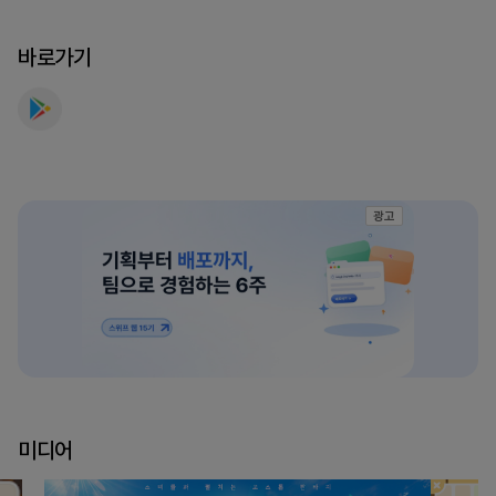
계
맞
바로가기
고
를
만
나
보
세
광고
요
미디어