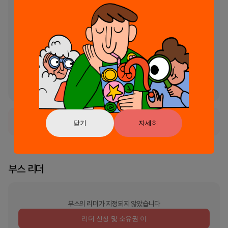
개발사 연락처

- 서울특별시 강남구 테헤란로82길 15, 1050호(대치동, 디아이타워)

----

개발자 연락처 :

(주)엔크로키 테헤란로82길 15

1050호

강남구, 서울특별시 06178

South Korea 1858601681 제 2022-서울강남-06439 호 강남구
청
정식 서비스로 출시되었습니다.
닫기
자세히
부스 리더
부스의 리더가 지정되지 않았습니다
리더 신청 및 소유권 이