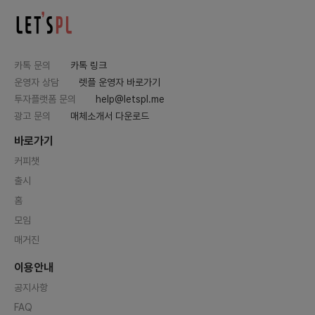
카톡 문의
카톡 링크
운영자 상담
렛플 운영자 바로가기
투자플랫폼 문의
help@letspl.me
광고 문의
매체소개서 다운로드
바로가기
커피챗
출시
홈
모임
매거진
이용안내
공지사항
FAQ