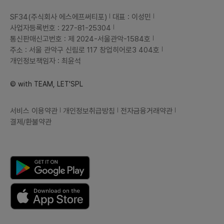
SF34(주식회사 에스에프써티포)
대표 : 이성민
사업자등록번호 : 227-81-25304
통신판매신고번호 : 제 2024-서울관악-1584호
주소 : 서울 관악구 신림로 117 창업히어로3 404호
개인정보책임자 : 최윤석
© with TEAM, LET'SPL
서비스 이용약관
개인정보취급방침
전자금융거래약관
결제/환불약관