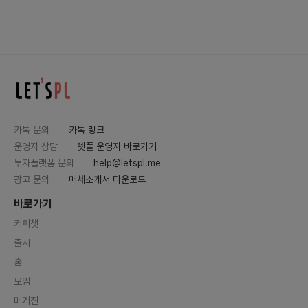
카톡 문의
카톡 링크
운영자 상담
렛플 운영자 바로가기
투자플랫폼 문의
help@letspl.me
광고 문의
매체소개서 다운로드
바로가기
커피챗
출시
홈
모임
매거진