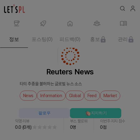
제
정보
포스팅
(
0
)
피드백
(
0
)
홍보
관리
품/
서
비
스
Reuters News
Reuters
News
타의 추종을 불허하는 글로벌 뉴스 소스
를
만
News
Information
Global
Feed
Market
나
보
팔로우
지지하기
세
익명 리뷰
부스 팔로워
이번주 지지 점수
요
0.0
(
0
개
)
0
명
0
점