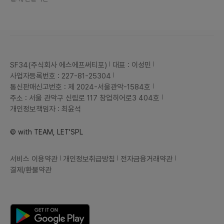
SF34(주식회사 에스에프써티포)
대표 : 이성민
사업자등록번호 : 227-81-25304
통신판매신고번호 : 제 2024-서울관악-1584호
주소 : 서울 관악구 신림로 117 창업히어로3 404호
개인정보책임자 : 최윤석
© with TEAM, LET'SPL
서비스 이용약관
개인정보취급방침
전자금융거래약관
결제/환불약관