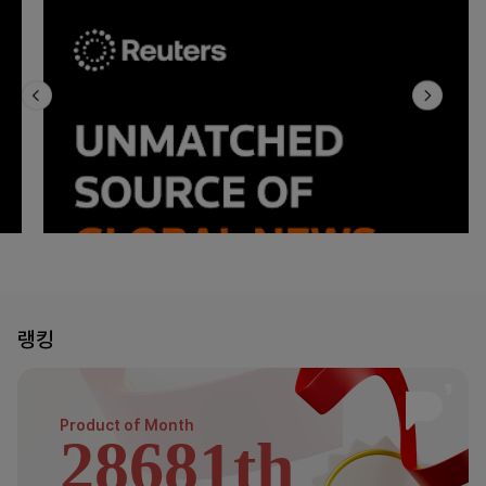
랭킹
Product of
Month
28681th