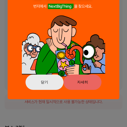
- 최신 팟캐스트인 Reuters Econ World를 포함하여 풍부한 비디오, 팟
캐스트, 사진 갤러리 라이브러리를 탐색해 보세요. 

맞춤형 푸시 알림

- 맞춤형 속보 알림을 통해 최신 정보를 받아보고 팟캐스트 알림을 선택하
세요. 

우리는 귀하의 피드백을 소중하게 생각합니다!

- 리뷰를 남기거나 Reuters 고객 지원팀에 문의하세요. 우리 여행에 참
여해 주셔서 감사합니다. 즐거운 독서 되세요! 

판매하지 마세요: https://privacyportal-
cdn.onetrust.com/dsarwebform/dbf5ae8a-0a6a-4f4b-
b527-7f94d0de6bbc/5dc91c0f-f1b7-4b6e-9d42-
76043adaf72d.html
닫기
자세히
서비스가 현재 일시적으로 사용 불가능한 상태입니다.