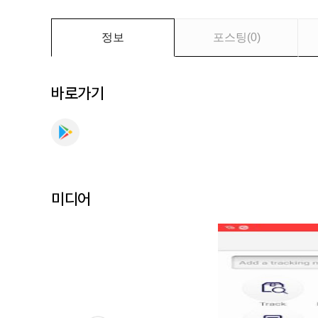
세
요
정보
포스팅
(
0
)
바로가기
미디어