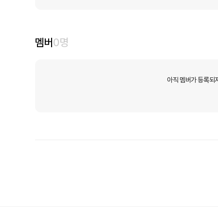
멤버
0
명
아직 멤버가 등록되