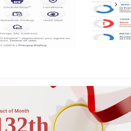
uct of
Month
132th