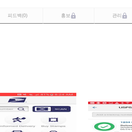
피드백
(
0
)
홍보
관리