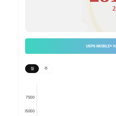
2
USPS MOBILE®
지
월
주
7500
15000