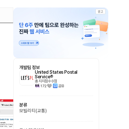
광고
개발팀 정보
United States Postal
Service®
총 지지점수
0
점
172
공유
분류
모빌리티(교통)