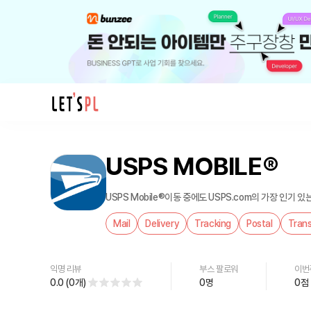
제
품/
USPS MOBILE®
서
비
스
USPS Mobile®이동 중에도 USPS.com의 가장 인기 
USPS
Mail
Delivery
Tracking
Postal
Tran
MOBILE®
를
만
익명 리뷰
부스 팔로워
이번
나
0.0
(
0
개
)
0
명
0
점
보