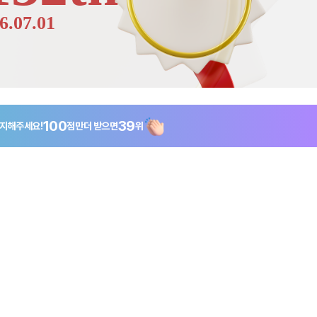
6.07.01
100
39
지해주세요!
점만
더 받으면
위