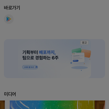
놀
바로가기
이
를
늦
추
다
를
광고
만
나
보
세
요
미디어