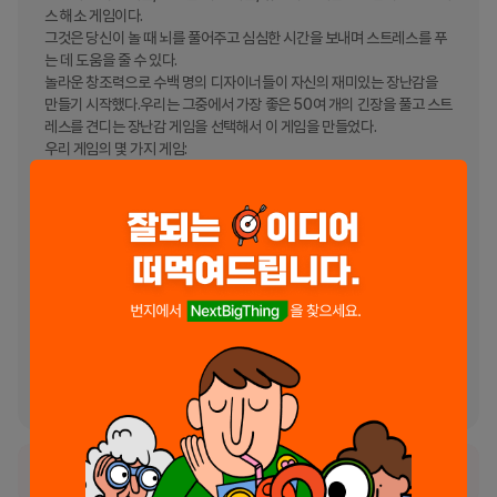
스 해소 게임이다.

그것은 당신이 놀 때 뇌를 풀어주고 심심한 시간을 보내며 스트레스를 푸
는 데 도움을 줄 수 있다.

놀라운 창조력으로 수백 명의 디자이너들이 자신의 재미있는 장난감을 
만들기 시작했다.우리는 그중에서 가장 좋은 50여 개의 긴장을 풀고 스트
레스를 견디는 장난감 게임을 선택해서 이 게임을 만들었다.

우리 게임의 몇 가지 게임:

- 짜증나고 불안해

- 알레르기성 기포

- 손끝 큐브

- Fidget 마이크로 모뎀

- 손끝 12각형

- 콩 장난감

- 점액

- 슬라이스 샌드

- 휴지

- 스매시 경기

지금 다운로드하여 즐기세요!
서비스가 현재 일시적으로 사용 불가능한 상태입니다.