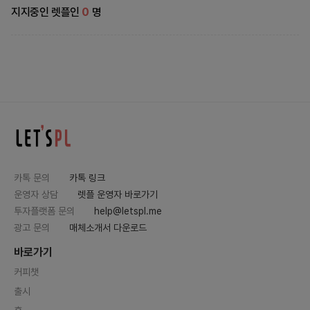
지지중인 렛플인
0
명
카톡 문의
카톡 링크
운영자 상담
렛플 운영자 바로가기
투자플랫폼 문의
help@letspl.me
광고 문의
매체소개서 다운로드
바로가기
커피챗
출시