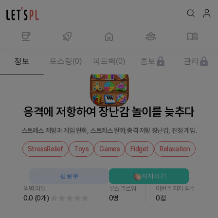
제
정보
포스팅
(
0
)
피드백
(
0
)
홍보
관리
품/
서
비
스
응격에 저항하여 장난감 놀이를 늦추다
응
격
스트레스 저항과 게임 완화, 스트레스 완화;충격 저항 장난감, 진정 게임.
에
저
StressRelief
Toys
Games
Fidget
Relaxation
항
하
팔로우
지지하기
여
익명 리뷰
부스 팔로워
이번주 지지 점수
장
0.0
(
0
개
)
0
명
0
점
난
감