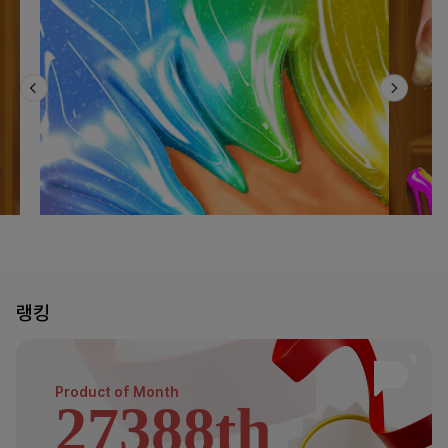
랭킹
Product of
Month
27388th