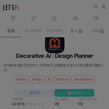
제
정보
포스팅
(
0
)
피드백
(
0
)
홍보
관리
품/
서
비
스
Decorative Ai : Design Planner
Decorative
Ai
장식용 Ai: 집을 디자인하고, 시각화하고, 맞춤화할 수 있는 디자인 플래너 앱입니
:
다.
Design
Planner
Interior
Design
AI
Furniture
Visualization
를
만
팔로우
지지하기
나
익명 리뷰
부스 팔로워
이번주 지지 점수
보
0.0
(
0
개
)
0
명
0
점
세