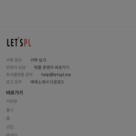
카톡 문의
카톡 링크
운영자 상담
렛플 운영자 바로가기
투자플랫폼 문의
help@letspl.me
광고 문의
매체소개서 다운로드
바로가기
커피챗
출시
홈
모임
매거진