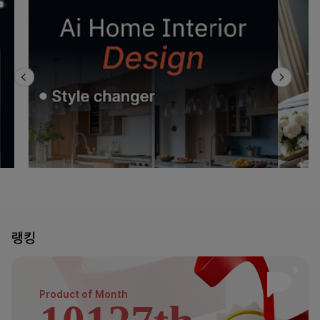
랭킹
Product of
Month