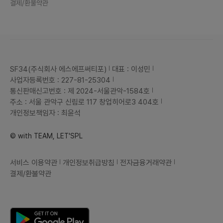
결제/환불약관
SF34(주식회사 에스에프써티포)
대표 : 이성민
사업자등록번호 : 227-81-25304
통신판매신고번호 : 제 2024-서울관악-1584호
주소 : 서울 관악구 신림로 117 창업히어로3 404호
개인정보책임자 : 최윤석
© with TEAM, LET'SPL
서비스 이용약관
개인정보취급방침
전자금융거래약관
결제/환불약관