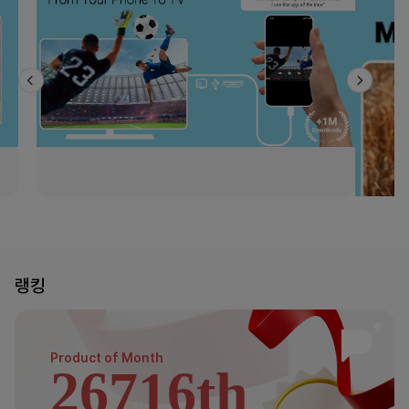
랭킹
Product of
Month
26716th