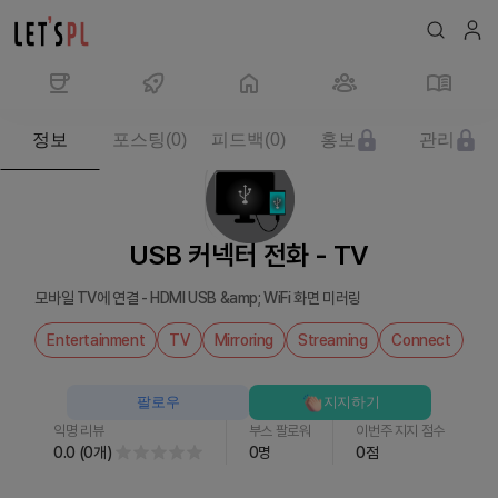
제
정보
포스팅
(
0
)
피드백
(
0
)
홍보
관리
품/
서
비
스
USB 커넥터 전화 - TV
USB
커
모바일 TV에 연결 - HDMI USB &amp; WiFi 화면 미러링
넥
터
Entertainment
TV
Mirroring
Streaming
Connect
전
화
팔로우
지지하기
-
익명 리뷰
부스 팔로워
이번주 지지 점수
TV
0.0
(
0
개
)
0
명
0
점
를
만