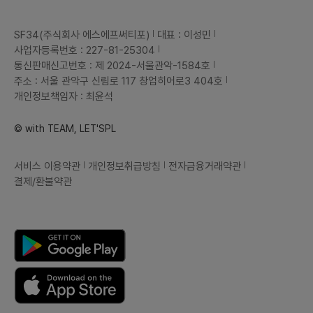
SF34(주식회사 에스에프써티포)
대표 : 이성민
사업자등록번호 : 227-81-25304
통신판매신고번호 : 제 2024-서울관악-1584호
주소 : 서울 관악구 신림로 117 창업히어로3 404호
개인정보책임자 : 최윤석
© with TEAM, LET'SPL
서비스 이용약관
개인정보취급방침
전자금융거래약관
결제/환불약관