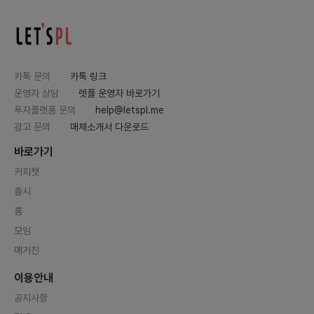
카톡 문의
카톡 링크
운영자 상담
렛플 운영자 바로가기
투자플랫폼 문의
help@letspl.me
광고 문의
매체소개서 다운로드
바로가기
커피챗
출시
홈
모임
매거진
이용안내
공지사항