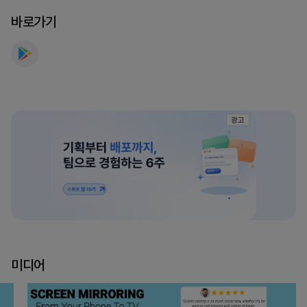
나
바로가기
보
세
요
광고
미디어