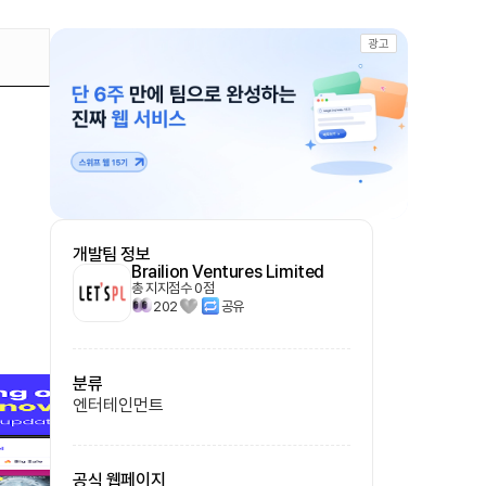
광고
개발팀 정보
Brailion Ventures Limited
총 지지점수
0
점
202
공유
분류
엔터테인먼트
공식 웹페이지