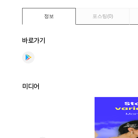
만
나
보
정보
포스팅
(
0
)
세
요
바로가기
미디어