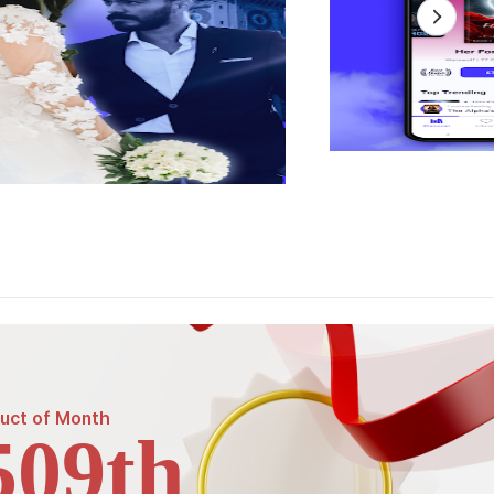
uct of
Month
509th