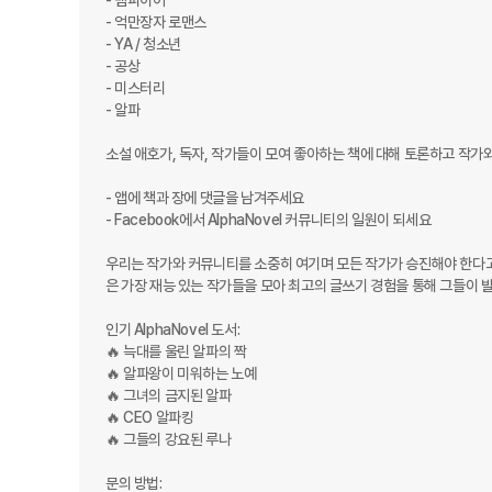
- 뱀파이어

- 억만장자 로맨스

- YA / 청소년

- 공상

- 미스터리

- 알파

소설 애호가, 독자, 작가들이 모여 좋아하는 책에 대해 토론하고 작가와
- 앱에 책과 장에 댓글을 남겨주세요

- Facebook에서 AlphaNovel 커뮤니티의 일원이 되세요

우리는 작가와 커뮤니티를 소중히 여기며 모든 작가가 승진해야 한다고 믿
은 가장 재능 있는 작가들을 모아 최고의 글쓰기 경험을 통해 그들이 발
인기 AlphaNovel 도서:

🔥 늑대를 울린 알파의 짝

🔥 알파왕이 미워하는 노예

🔥 그녀의 금지된 알파

🔥 CEO 알파킹

🔥 그들의 강요된 루나

문의 방법:
