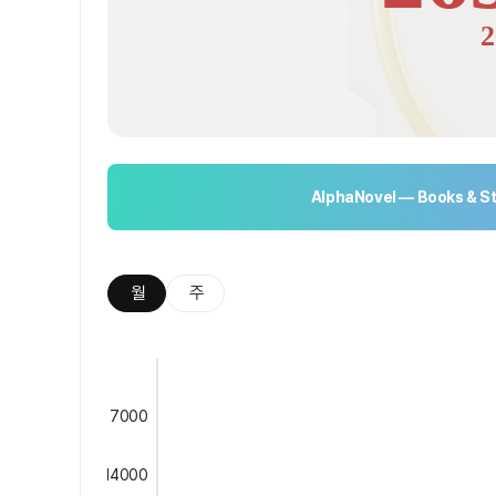
2
AlphaNovel — Books & St
월
주
7000
14000