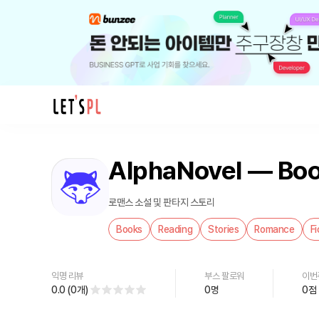
제
품/
AlphaNovel — Boo
서
비
스
로맨스 소설 및 판타지 스토리
AlphaNovel
Books
Reading
Stories
Romance
Fi
—
Books
&
익명 리뷰
부스 팔로워
이번
Stories
0.0
(
0
개
)
0
명
0
점
를