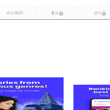
피드백
(
0
)
홍보
관리