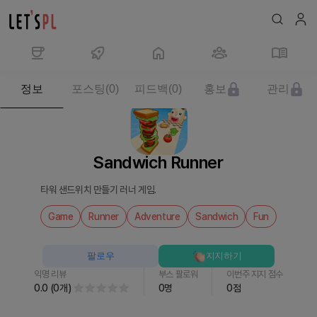
제
정보
포스팅
(
0
)
피드백
(
0
)
홍보
관리
품/
서
비
스
Sandwich Runner
Sandwich
Runner
타워 샌드위치 만들기 러너 게임.
를
만
Game
Runner
Adventure
Sandwich
Fun
나
보
팔로우
지지하기
세
익명 리뷰
부스 팔로워
이번주 지지 점수
요
0.0
(
0
개
)
0
명
0
점