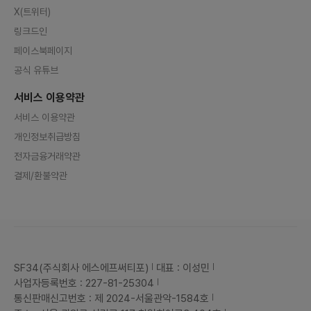
X(트위터)
링크드인
페이스북페이지
공식 유튜브
서비스 이용약관
서비스 이용약관
개인정보취급방침
전자금융거래약관
결제/환불약관
SF34(주식회사 에스에프써티포)
대표 : 이성민
사업자등록번호 : 227-81-25304
통신판매신고번호 : 제 2024-서울관악-1584호