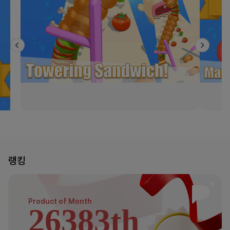
랭킹
Product of
Month
26383th