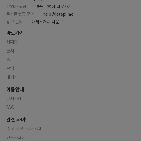
운영자 상담
렛플 운영자 바로가기
투자플랫폼 문의
help@letspl.me
광고 문의
매체소개서 다운로드
바로가기
커피챗
출시
홈
모임
매거진
이용안내
공지사항
FAQ
관련 사이트
Global Bunzee AI
인스타그램