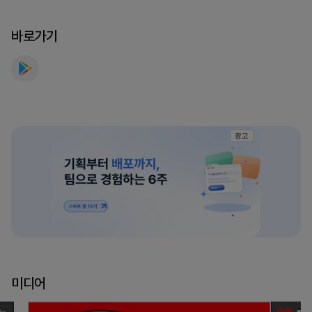
맞
추
바로가기
기
퀴
즈
게
임
를
광고
만
나
보
세
요
미디어