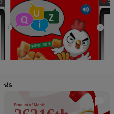
랭킹
Product of
Month