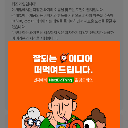
퀴즈 게임입니다! 

이 게임에서는 다양한 과자의 이름을 맞추는 도전이 펼쳐집니다. 

각 레벨마다 제공되는 이미지와 힌트를 기반으로 과자의 이름을 추측해
야 하며, 점점 더 어려워지는 레벨을 클리어하면서 새로운 도전을 즐길 수 
있습니다. 

누구나 아는 과자부터 익숙하지 않은 과자까지 다양한 선택지가 등장하
여 여러분의 지식을 시험합니다.

과자에 대한 지식이 많거나 적든, 과자 퀴즈 게임은 여러분에게 즐거운 시
간을 선사할 것입니다. 게임을 통해 친숙한 과자들에 대해 더 깊이 알고, 
새로운 과자도 알아가는 재미를 느껴보세요!

----

개발자 연락처 :

김성수 용마산로96길 61-14

501호

중랑구, 서울특별시 02187

South Korea 102-31-67602 2024-서울중랑-1676 본인 직접 신
고
서비스가 현재 일시적으로 사용 불가능한 상태입니다.