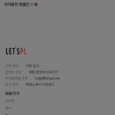
지지중인 렛플인
0
명
카톡 문의
카톡 링크
운영자 상담
렛플 운영자 바로가기
투자플랫폼 문의
help@letspl.me
광고 문의
매체소개서 다운로드
바로가기
커피챗
출시