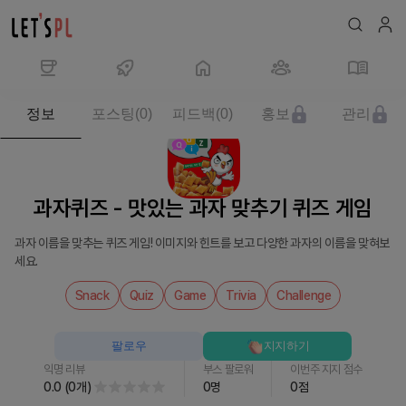
제
정보
포스팅
(
0
)
피드백
(
0
)
홍보
관리
품/
서
비
스
과자퀴즈 - 맛있는 과자 맞추기 퀴즈 게임
과
자
과자 이름을 맞추는 퀴즈 게임! 이미지와 힌트를 보고 다양한 과자의 이름을 맞혀보
퀴
세요.
즈
-
Snack
Quiz
Game
Trivia
Challenge
맛
있
팔로우
지지하기
는
익명 리뷰
부스 팔로워
이번주 지지 점수
과
0.0
(
0
개
)
0
명
0
점
자