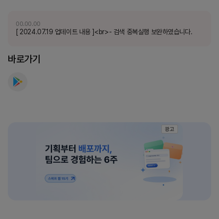
나
보
00.00.00
[ 2024.07.19 업데이트 내용 ]<br>- 검색 중복실행 보완하였습니다.
세
요
바로가기
광고