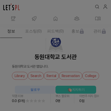
제
정보
포스팅
(
0
)
피드백
(
0
)
홍보
관리
품/
서
비
스
동원대학교 도서관
동
원
동원대학교 도서관 앱입니다.
대
학
Library
Search
Rental
Reservation
College
교
도
팔로우
지지하기
서
익명 리뷰
부스 팔로워
이번주 지지 점수
관
0.0
(
0
개
)
0
명
0
점
를
만