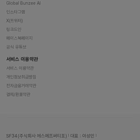
Global Bunzee AI
인스타그램
X(트위터)
링크드인
페이스북페이지
공식 유튜브
서비스 이용약관
서비스 이용약관
개인정보취급방침
전자금융거래약관
결제/환불약관
SF34(주식회사 에스에프써티포)
대표 : 이성민