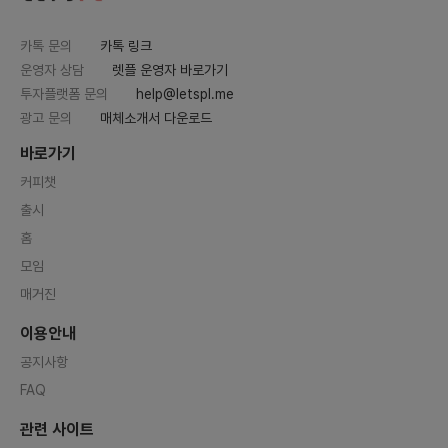
카톡 문의
카톡 링크
운영자 상담
렛플 운영자 바로가기
투자플랫폼 문의
help@letspl.me
광고 문의
매체소개서 다운로드
바로가기
커피챗
출시
홈
모임
매거진
이용안내
공지사항
FAQ
관련 사이트