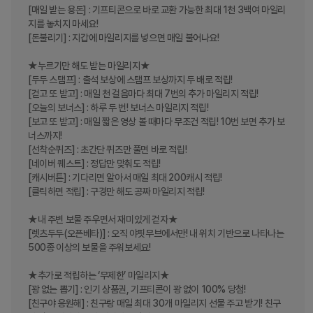
[매일 받는 용돈] : 기프티콘으로 바로 교환 가능한 최대 1천 3백여 마일리
지를 놓치지 마세요! 

[돈불리기] : 지갑에 마일리지를 넣으면 매일 불어나요! 

★누르기만 해도 받는 마일리지★

[두두 스탬프] : 출석 보상에 스탬프 보상까지 두 배로 적립! 

[걷고 또 받고] : 매일 천 걸음마다 최대 7번의 추가 마일리지 적립!

[오늘의 보너스] : 하루 두 번! 보너스 마일리지 적립! 

[보고 또 받고] : 매일 짧은 영상 볼 때마다 무조건 적립! 10번 보면 추가 보
너스까지!

[선착순퀴즈] : 초간단 퀴즈만 풀면 바로 적립!

[네이버 퀘스트] : 정답만 맞춰도 적립!

[캐시버튼] : 기다리면 알아서 매일 최대 200캐시 적립!

[클릭하면 적립] : 구경만 해도 공짜 마일리지 적립!

★내 주변 보물 주우면서 재미있게 걷자★

[렛츠두두(오픈베타)] : 오직 야핏무브에서만! 내 위치 기반으로 나타나는 
500종 이상의 보물을 주워보세요! 

★추가로 적립하는 ‘무제한’ 마일리지★

[꽝 없는 뽑기] : 인기 상품권, 기프티콘이 꽝 없이 100% 당첨!

[친구야 응원해] : 친구랑 매일 최대 30개 마일리지 선물 주고 받기! 친구