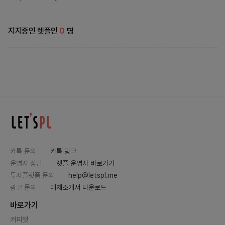
지지중인 렛플인
0
명
카톡 문의
카톡 링크
운영자 상담
렛플 운영자 바로가기
투자플랫폼 문의
help@letspl.me
광고 문의
매체소개서 다운로드
바로가기
커피챗