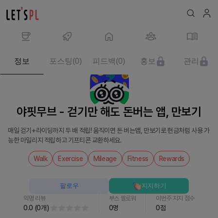
제
정보
포스팅
(
0
)
피드백
(
0
)
홍보
관리
품/
서
비
스
야핏무브 - 걷기만 해도 돈버는 앱, 만보기
야
핏
매일 걷기+라이딩까지 두 배 적립! 움직이면 돈 버는앱, 만보기로 현금처럼 사용 가
무
능한 마일리지 적립하고 기프티콘 교환하세요.
브
-
Walk
Exercise
Mileage
Fitness
Rewards
걷
기
팔로우
지지하기
만
익명 리뷰
부스 팔로워
이번주 지지 점수
해
0.0
(
0
개
)
0
명
0
점
도