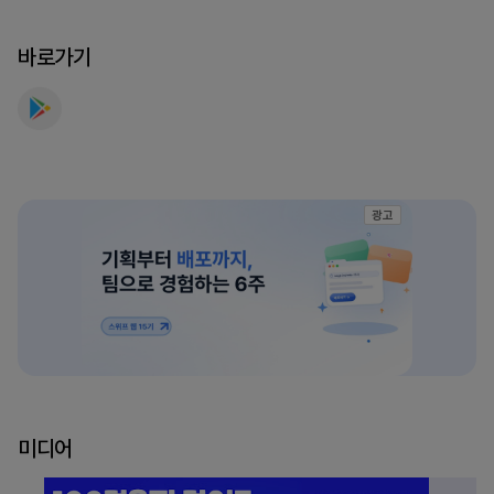
돈
버
바로가기
는
앱,
만
보
기
를
광고
만
나
보
세
요
미디어