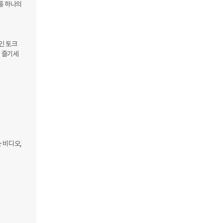
를 하나의 
예인 토크
를 즐기세
 비디오, 