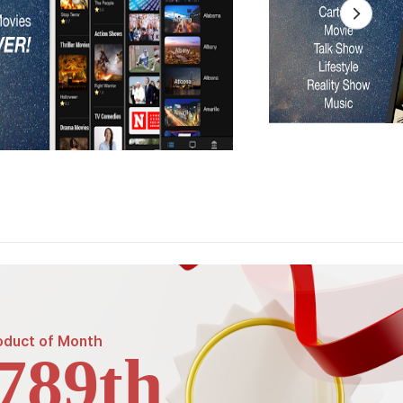
oduct of
Month
789th