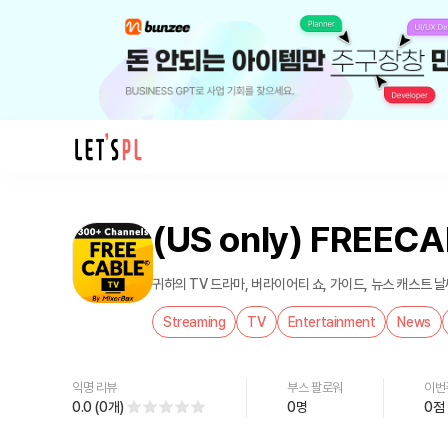
제
품/
(US only) FREEC
서
비
스
귀하의 TV 드라마, 버라이어티 쇼, 가이드, 뉴스 캐스트 날
(US
Streaming
TV
Entertainment
News
only)
FREECABLE©
TV:
익명 리뷰
부스 팔로워
이번
Shows
0.0
(
0
개
)
0
명
0
점
를