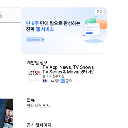
광고
개발팀 정보
TV App: News, TV Shows,
TV Series & Moviesテレビ
총 지지점수
0
점
194
공유
분류
엔터테인먼트
공식 웹페이지