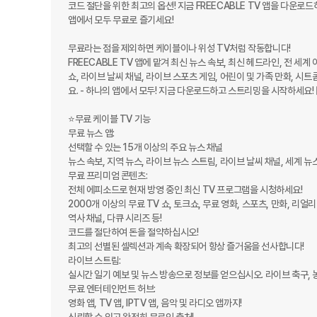
코드 절단을 위한 최고의 옵션! 지금 FREECABLE TV 앱을 다운로드
앱에서 모두 무료로 즐기세요!

무료라는 점을 제외하면 케이블이나 위성 TV처럼 작동합니다! 

FREECABLE TV 앱에 맡겨 최신 뉴스 속보, 최신 헤드라인, 전 세
쇼, 라이브 날씨 채널, 라이브 스포츠 게임, 어린이 및 가족 만화, 
요. - 하나의 앱에서 모두! 지금 다운로드하고 스트리밍을 시작하세요! ▶️
⭐️무료 케이블 TV 기능 

무료 뉴스 앱:

선택할 수 있는 15개 이상의 주요 뉴스 채널

뉴스 속보, 지역 뉴스, 라이브 뉴스 스트림, 라이브 날씨 채널, 세계 뉴스
무료 프리미엄 콘텐츠: 

전체 에피소드로 현재 방영 중인 최신 TV 프로그램을 시청하세요!

2000개 이상의 무료 TV 쇼, 토크쇼, 무료 영화, 스포츠, 만화, 리얼리
역사 채널, 다큐 시리즈 등!

코드를 절단하여 돈을 절약하십시오!

최고의 선별된 셀렉션과 계속 확장되어 항상 즐거움을 선사합니다!

라이브 스트림: 

실시간 일기 예보 및 뉴스 방송으로 정보를 얻으십시오. 라이브 축구, 농
무료 엔터테인먼트 허브: 

영화 앱, TV 앱, IPTV 앱, 음악 및 라디오 앱까지!
