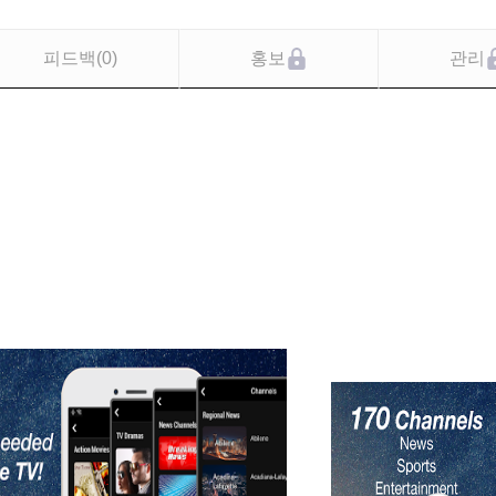
피드백
(
0
)
홍보
관리