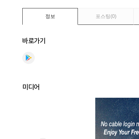
만
나
보
정보
포스팅
(
0
)
세
요
바로가기
미디어