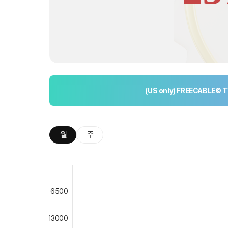
(US only) FREECABLE© T
월
주
6500
13000