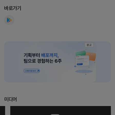
바
바로가기
이
블).
를
만
나
보
광고
세
요
미디어