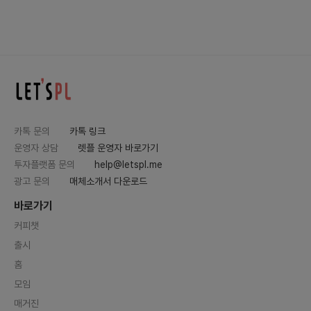
카톡 문의
카톡 링크
운영자 상담
렛플 운영자 바로가기
투자플랫폼 문의
help@letspl.me
광고 문의
매체소개서 다운로드
바로가기
커피챗
출시
홈
모임
매거진