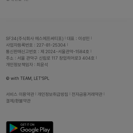
SF34(주식회사 에스에프써티포)
대표 : 이성민
사업자등록번호 : 227-81-25304
통신판매신고번호 : 제 2024-서울관악-1584호
주소 : 서울 관악구 신림로 117 창업히어로3 404호
개인정보책임자 : 최윤석
© with TEAM, LET'SPL
서비스 이용약관
개인정보취급방침
전자금융거래약관
결제/환불약관