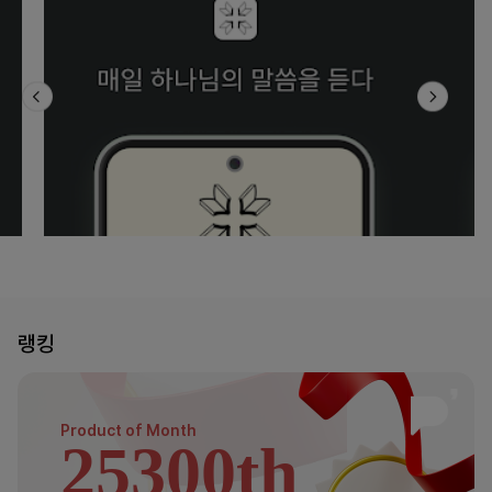
랭킹
Product of
Month
25300th