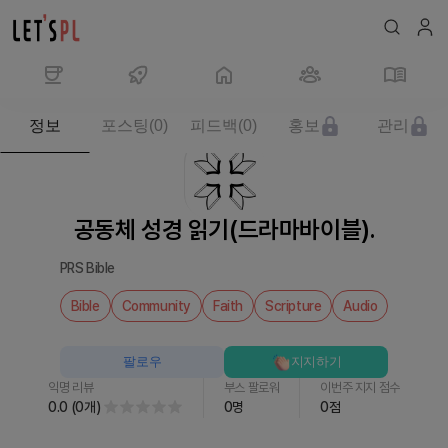
제
정보
포스팅
(
0
)
피드백
(
0
)
홍보
관리
품/
서
비
스
공동체 성경 읽기(드라마바이블).
공
동
PRS Bible
체
성
Bible
Community
Faith
Scripture
Audio
경
읽
팔로우
지지하기
기
익명 리뷰
부스 팔로워
이번주 지지 점수
(드
0.0
(
0
개
)
0
명
0
점
라
마