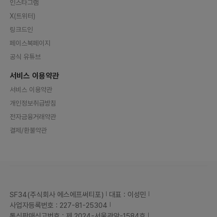
인스타그램
X(트위터)
링크드인
페이스북페이지
공식 유튜브
서비스 이용약관
서비스 이용약관
개인정보취급방침
전자금융거래약관
결제/환불약관
SF34(주식회사 에스에프써티포)
대표 : 이성민
사업자등록번호 : 227-81-25304
통신판매신고번호 : 제 2024-서울관악-1584호