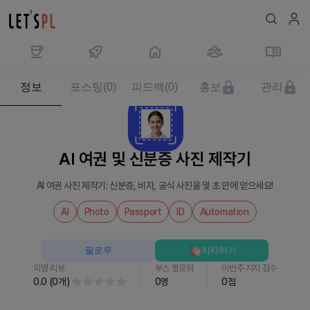
제
정보
포스팅
(
0
)
피드백
(
0
)
홍보
관리
품/
서
비
스
AI 여권 및 신분증 사진 제작기
AI
여
AI 여권 사진 제작기: 신분증, 비자, 공식 사진을 몇 초 만에 얻으세요!
권
및
AI
Photo
Passport
ID
Automation
신
분
팔로우
지지하기
증
익명 리뷰
부스 팔로워
이번주 지지 점수
사
0.0
(
0
개
)
0
명
0
점
진
제