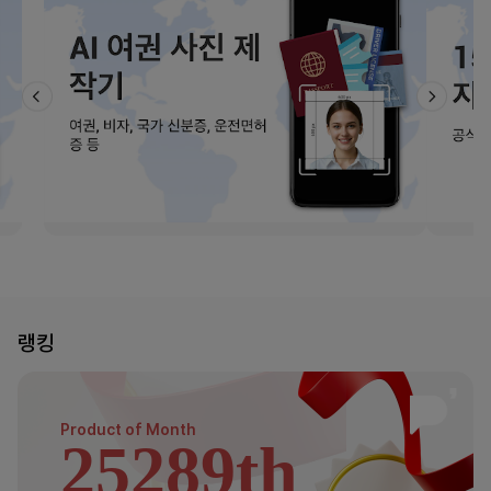
랭킹
Product of
Month
25289th