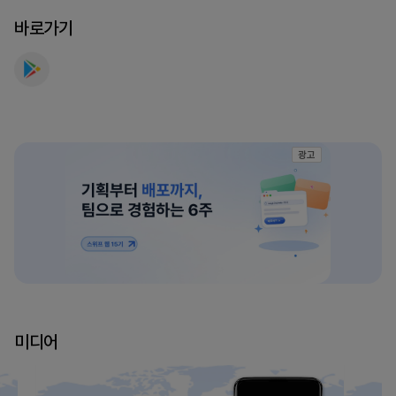
작
바로가기
기
를
만
나
보
세
광고
요
미디어