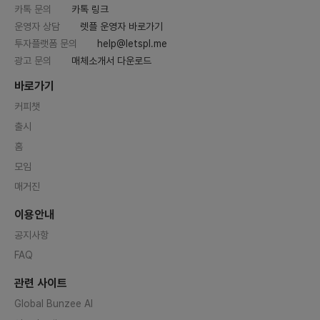
카톡 문의
카톡 링크
운영자 상담
렛플 운영자 바로가기
투자플랫폼 문의
help@letspl.me
광고 문의
매체소개서 다운로드
바로가기
커피챗
출시
홈
모임
매거진
이용안내
공지사항
FAQ
관련 사이트
Global Bunzee AI