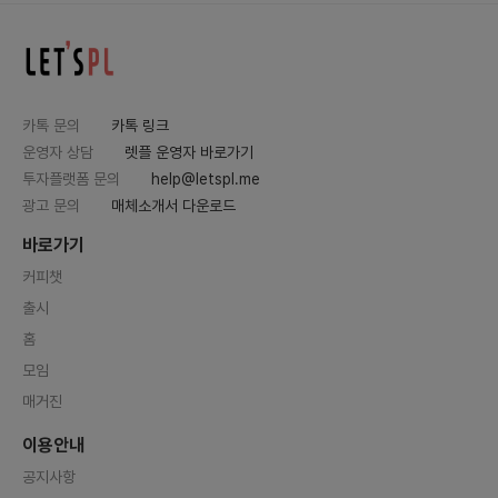
카톡 문의
카톡 링크
운영자 상담
렛플 운영자 바로가기
투자플랫폼 문의
help@letspl.me
광고 문의
매체소개서 다운로드
바로가기
커피챗
출시
홈
모임
매거진
이용안내
공지사항