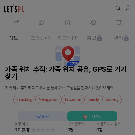
제
정보
포스팅
(
0
)
피드백
(
0
)
홍보
관리
품/
서
비
스
가족 위치 추적: 가족 위치 공유, GPS로 기기
가
찾기
족
위
가족 위치 추적로 지도 위치를 통해 가족 구성원을 정확하게 찾아보세요.
치
추
Tracking
Navigation
Location
Family
Safety
적:
가
팔로우
지지하기
족
익명 리뷰
부스 팔로워
이번주 지지 점수
위
0.0
(
0
개
)
0
명
0
점
치