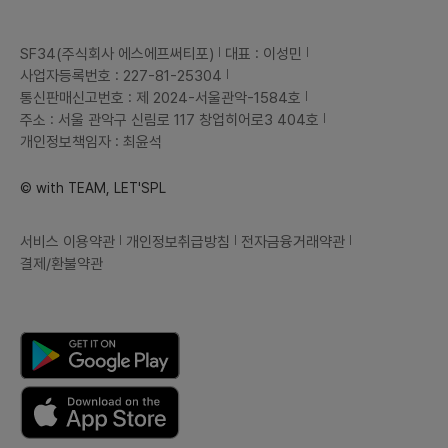
SF34(주식회사 에스에프써티포)
대표 : 이성민
사업자등록번호 : 227-81-25304
통신판매신고번호 : 제 2024-서울관악-1584호
주소 : 서울 관악구 신림로 117 창업히어로3 404호
개인정보책임자 : 최윤석
© with TEAM, LET'SPL
서비스 이용약관
개인정보취급방침
전자금융거래약관
결제/환불약관