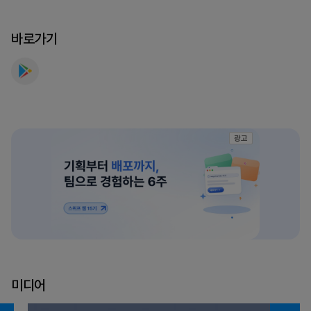
공
유,
바로가기
GPS
로
기
기
찾
기
광고
를
만
나
보
세
요
미디어