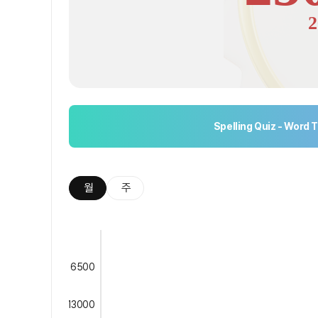
2
Spelling Quiz - Word T
월
주
6500
13000