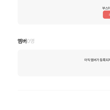
부스의
멤버
0
명
아직 멤버가 등록되