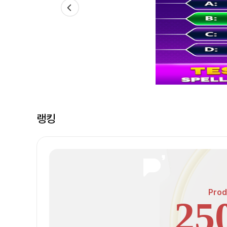
랭킹
Prod
25