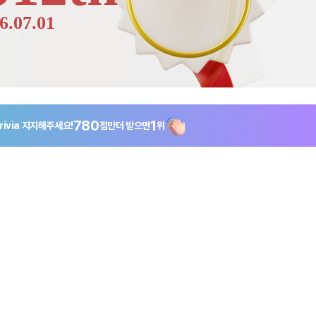
6.07.01
780
1
rivia
지지해주세요!
점만
더 받으면
위