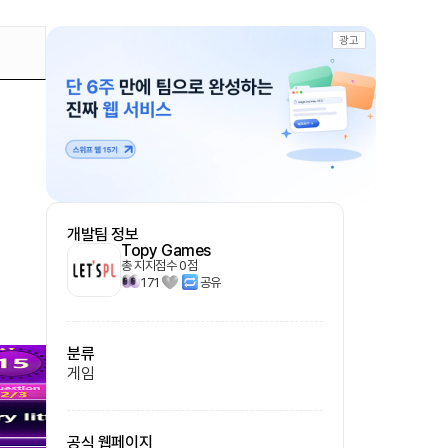
광고
개발팀 정보
Topy Games
총 지지점수
0
점
171
공유
분류
게임
공식 웹페이지