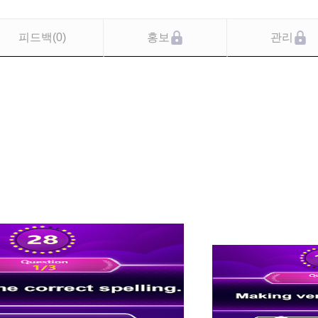
피드백
(
0
)
홍보
관리