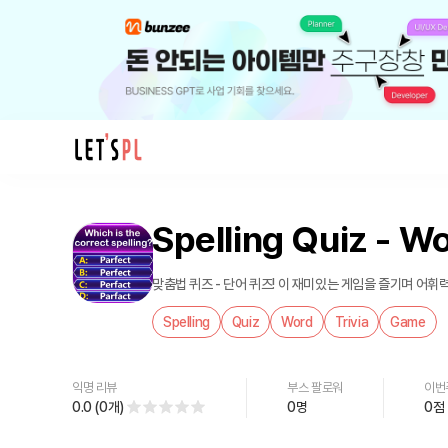
제
품/
Spelling Quiz - Wo
서
비
스
맞춤법 퀴즈 - 단어 퀴즈! 이 재미있는 게임을 즐기며 어휘
Spelling
Spelling
Quiz
Word
Trivia
Game
Quiz
-
Word
익명 리뷰
부스 팔로워
이번
Trivia
0.0
(
0
개
)
0
명
0
점
를