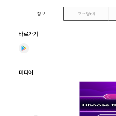
만
나
보
정보
포스팅
(
0
)
세
요
바로가기
미디어