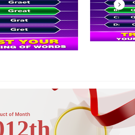
uct of
Month
012th