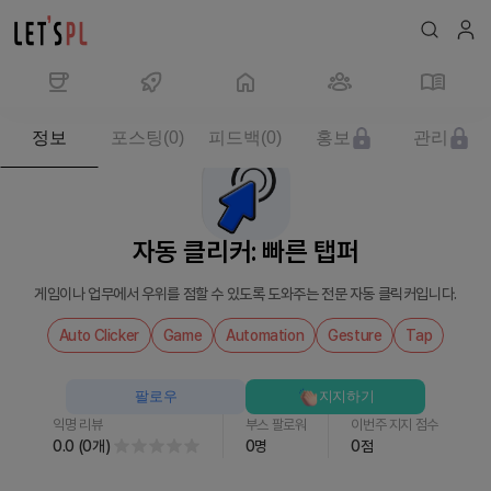
제
정보
포스팅
(
0
)
피드백
(
0
)
홍보
관리
품/
서
비
스
자동 클리커: 빠른 탭퍼
자
동
게임이나 업무에서 우위를 점할 수 있도록 도와주는 전문 자동 클릭커입니다.
클
리
Auto Clicker
Game
Automation
Gesture
Tap
커:
빠
팔로우
지지하기
른
익명 리뷰
부스 팔로워
이번주 지지 점수
탭
0.0
(
0
개
)
0
명
0
점
퍼
를