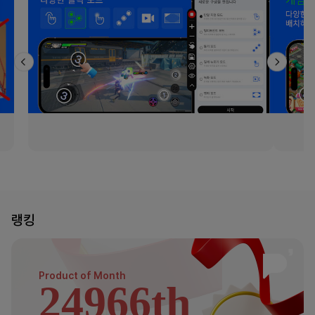
랭킹
Product of
Month
24966th