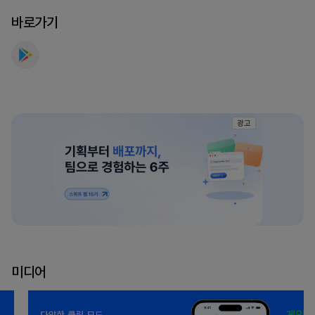
만
바로가기
나
보
세
요
광고
미디어