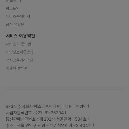
X(트위터)
링크드인
페이스북페이지
공식 유튜브
서비스 이용약관
서비스 이용약관
개인정보취급방침
전자금융거래약관
결제/환불약관
SF34(주식회사 에스에프써티포)
대표 : 이성민
사업자등록번호 : 227-81-25304
통신판매신고번호 : 제 2024-서울관악-1584호
주소 : 서울 관악구 신림로 117 창업히어로3 404호