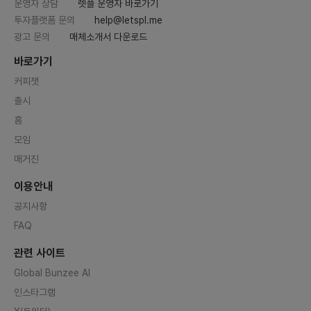
운영자 상담
렛플 운영자 바로가기
투자플랫폼 문의
help@letspl.me
광고 문의
매체소개서 다운로드
바로가기
커피챗
출시
홈
모임
매거진
이용안내
공지사항
FAQ
관련 사이트
Global Bunzee AI
인스타그램