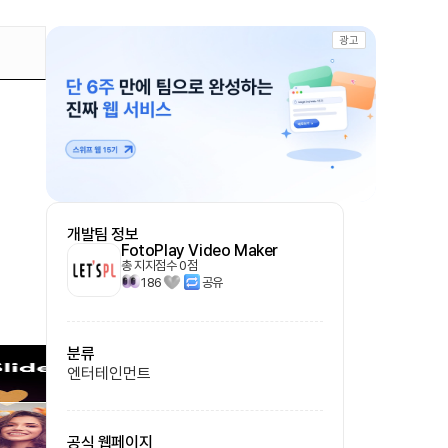
광고
개발팀 정보
FotoPlay Video Maker
총 지지점수
0
점
186
공유
분류
엔터테인먼트
공식 웹페이지