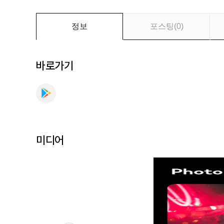
만
나
보
정보
포스팅
(
0
)
세
요
바로가기
미디어