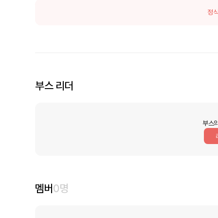
정식
부스 리더
부스의
멤버
0
명