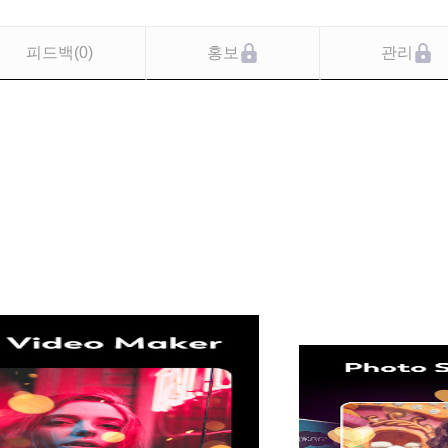
피드백
(
0
)
홍보
관리