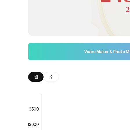
2
Video Maker & Photo M
월
주
6500
13000