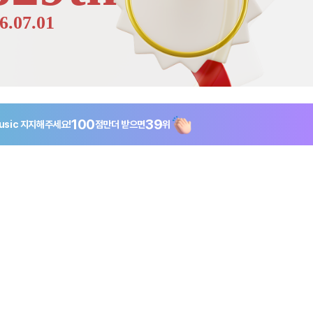
6.07.01
100
39
usic
지지해주세요!
점만
더 받으면
위