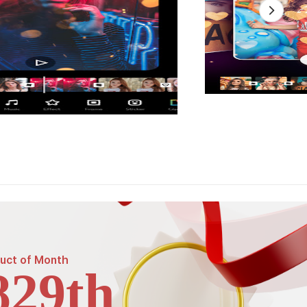
uct of
Month
829th