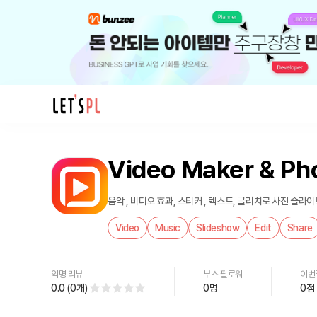
제
품/
Video Maker & Ph
서
비
스
음악 , 비디오 효과, 스티커 , 텍스트, 글리치로 사진 슬라
Video
Video
Music
Slideshow
Edit
Share
Maker
&
Photo
익명 리뷰
부스 팔로워
이번
Music
0.0
(
0
개
)
0
명
0
점
를