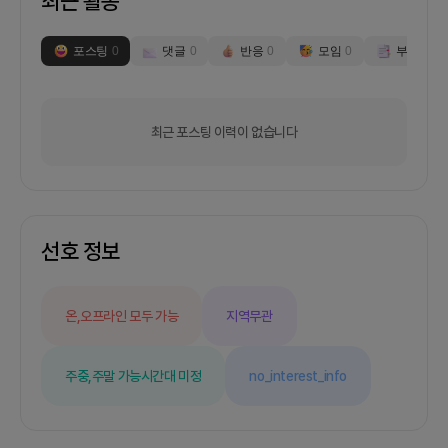
최근 활동
포스팅
0
댓글
0
반응
0
모임
0
부스
0
최근 포스팅 이력이 없습니다
선호 정보
온,오프라인 모두 가능
지역무관
주중,주말 가능
시간대 미정
no_interest_info