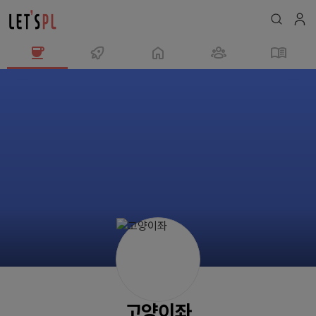
고
양
이
좌
님
의
프
로
필
고양이좌