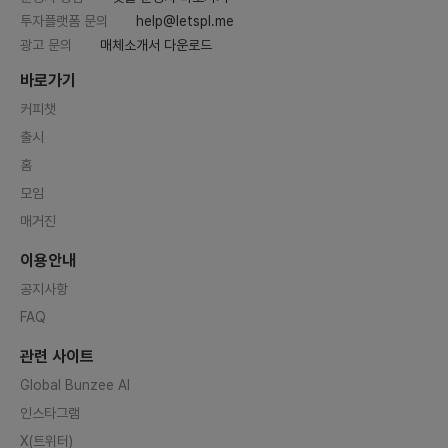
투자플랫폼 문의
help@letspl.me
광고 문의
매체소개서 다운로드
바로가기
커피챗
출시
홈
모임
매거진
이용안내
공지사항
FAQ
관련 사이트
Global Bunzee AI
인스타그램
X(트위터)