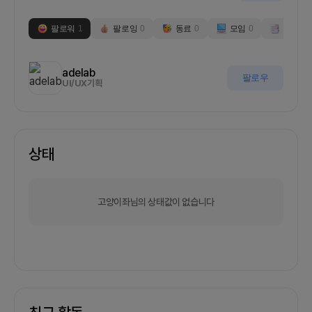
팔로워
1
팔로잉
0
동료
0
모임
0
부스
0
adelab
팔로우
UI/UX기획
상태
고양이좌님의 상태값이 없습니다