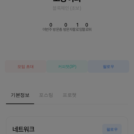
블록체인
(
초보
)
0
0
1
0
이번주 방문
총 방문자
팔로잉
팔로워
모임 초대
커피챗
(
3
P)
팔로우
기본정보
포스팅
프로챗
네트워크
팔로우