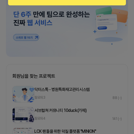
회원님을 찾는 프로젝트
닥터스톡 - 병원특화재고관리시스템
팔로워
3
88
(-)
서브컬쳐 커뮤니티 10duck(가제)
팔로워
4
141
(-)
LCK 팬들을 위한 덕질 플랫폼 "MINION"