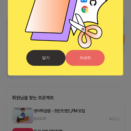
광고
닫기
자세히
회원님을 찾는 프로젝트
영어학습앱 - 프런트엔드,PM 모집
팔로워
28
412
(-)