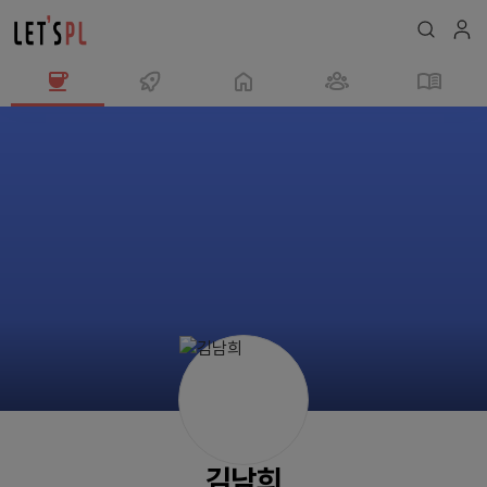
김
남
희
님
의
프
로
필
김남희