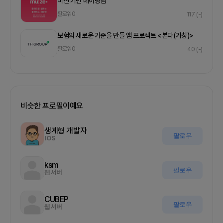
미션 기반 데이팅앱
팔로워
0
117
(-)
보험의 새로운 기준을 만들 앱 프로젝트 <본다(가칭)>
팔로워
0
40
(-)
비슷한 프로필이예요
생계형 개발자
팔로우
IOS
ksm
팔로우
웹 서버
CUBEP
팔로우
웹 서버