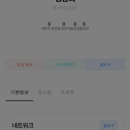
웹 서버
(
초보
)
0
0
0
0
이번주 방문
총 방문자
팔로잉
팔로워
모임 초대
커피챗
(
3
P)
팔로우
기본정보
포스팅
프로챗
네트워크
팔로우