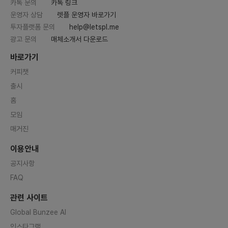
카톡 문의
카톡 링크
운영자 상담
렛플 운영자 바로가기
투자플랫폼 문의
help@letspl.me
광고 문의
매체소개서 다운로드
바로가기
커피챗
출시
홈
모임
매거진
이용안내
공지사항
FAQ
관련 사이트
Global Bunzee AI
인스타그램