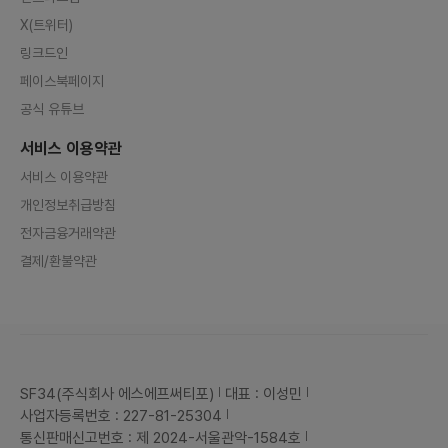
X(트위터)
링크드인
페이스북페이지
공식 유튜브
서비스 이용약관
서비스 이용약관
개인정보취급방침
전자금융거래약관
결제/환불약관
SF34(주식회사 에스에프써티포)
대표 : 이성민
사업자등록번호 : 227-81-25304
통신판매신고번호 : 제 2024-서울관악-1584호