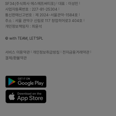
SF34(주식회사 에스에프써티포)
대표 : 이성민
사업자등록번호 : 227-81-25304
통신판매신고번호 : 제 2024-서울관악-1584호
주소 : 서울 관악구 신림로 117 창업히어로3 404호
개인정보책임자 : 최윤석
© with TEAM, LET'SPL
서비스 이용약관
개인정보취급방침
전자금융거래약관
결제/환불약관