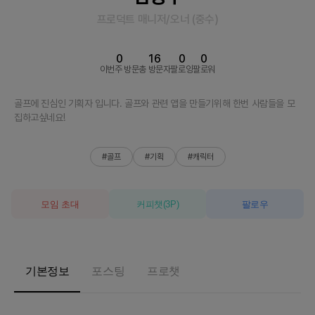
프로덕트 매니저/오너
(
중수
)
0
16
0
0
이번주 방문
총 방문자
팔로잉
팔로워
골프에 진심인 기획자 입니다. 골프와 관련 앱을 만들기위해 한번 사람들을 모
집하고싶네요!
#골프
#기획
#캐릭터
모임 초대
커피챗
(
3
P)
팔로우
기본정보
포스팅
프로챗