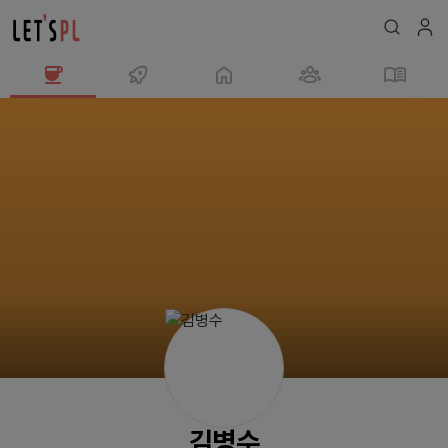
김
병
수
님
의
프
로
필
김병수