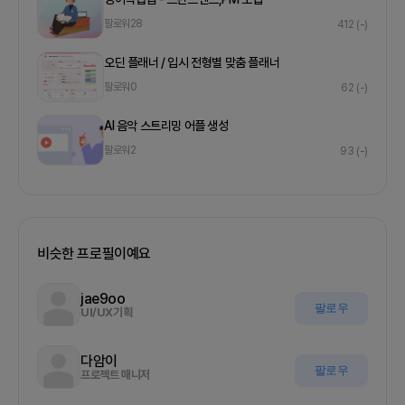
팔로워
28
412
(-)
오딘 플래너 / 입시 전형별 맞춤 플래너
팔로워
0
62
(-)
AI 음악 스트리밍 어플 생성
팔로워
2
93
(-)
비슷한 프로필이예요
jae9oo
팔로우
UI/UX기획
다암이
팔로우
프로젝트 매니저