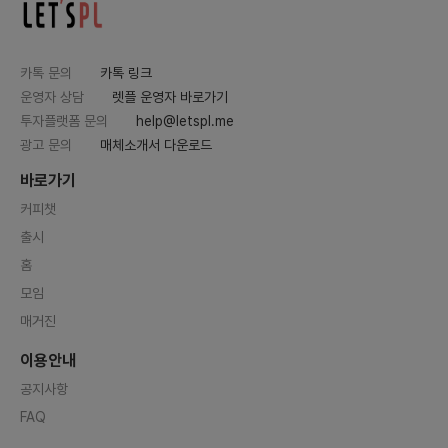
카톡 문의
카톡 링크
운영자 상담
렛플 운영자 바로가기
투자플랫폼 문의
help@letspl.me
광고 문의
매체소개서 다운로드
바로가기
커피챗
출시
홈
모임
매거진
이용안내
공지사항
FAQ