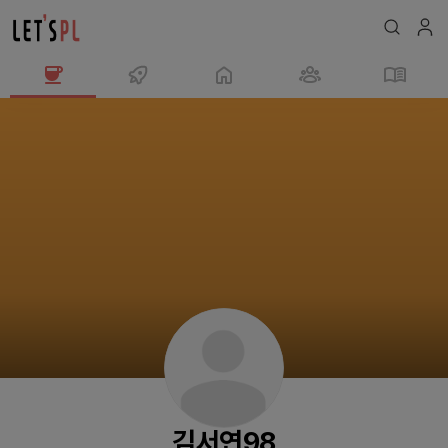
김
서
연
98
님
의
프
로
필
김서연98