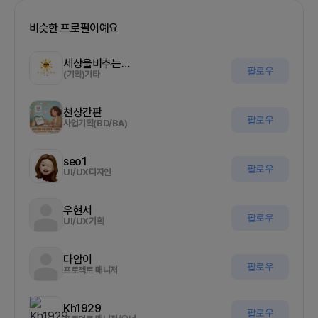
비슷한 프로필이예요
세상을비추는올기자
팔로우
(기획)기타
천상간판
팔로우
사업기획(BD/BA)
seo1
팔로우
UI/UX디자인
우현서
팔로우
UI/UX기획
다암이
팔로우
프로젝트 매니저
Kh1929
팔로우