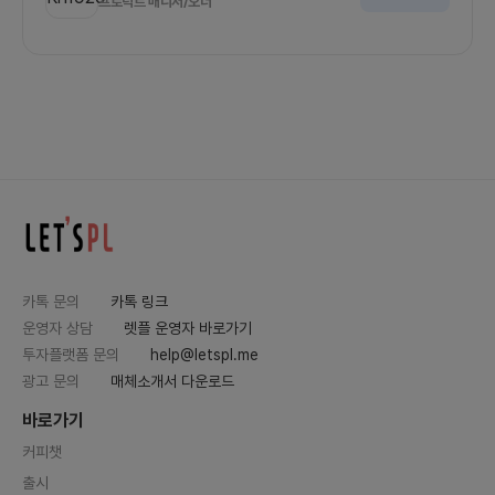
프로덕트 매니저/오너
카톡 문의
카톡 링크
운영자 상담
렛플 운영자 바로가기
투자플랫폼 문의
help@letspl.me
광고 문의
매체소개서 다운로드
바로가기
커피챗
출시