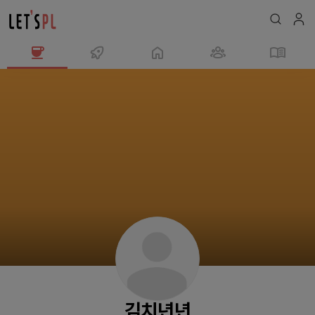
김
치
년
년
님
의
프
로
필
김치년년