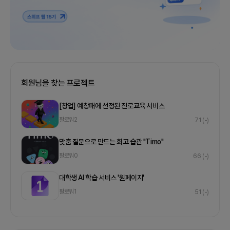
회원님을 찾는 프로젝트
[창업] 예창패에 선정된 진로교육 서비스
팔로워
2
71
(-)
맞춤 질문으로 만드는 회고 습관 "Timo"
팔로워
0
66
(-)
대학생 AI 학습 서비스 '원페이지'
팔로워
1
51
(-)