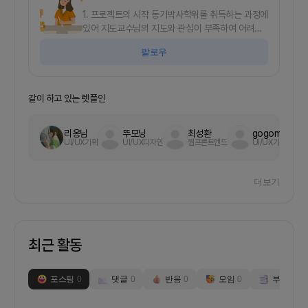
1. 프로젝트의 시작 동기박사학위를 취득하는 과정에
있어 지도교수님의 지도와 관심이 부족하여 어려움
을 겪는 대학원생들을 많이 보았습니다.이런 대학원
팔로우
생들을 위해 학위와 경험을 가진 수많은 박사 수료자
들등 전문가들이후배들을 위해 가이드를 제공해 줄
수 있는 플랫폼이 있으면 좋겠다고 생각하였습니다.
논문작성 진행에 대한 가이드 를 표준화 하며진행상
같이 하고 있는 렛플인
황에 대한 피드백과 첨삭을 지속적으로 받아볼수 있
는 서비스를 만들고자 합니다.대학원생 추이는 22년
리옹님
뚜모닝
최성환
gogoman
기준 연 333,907명 규모 입니다.이중 논문작성에
UI/UX기획
UI/UX디자인
웹프론트엔드
UI/UX기획
어려움을 느끼고 있는 학생이 10%라고 가정한다면
연3만명 정도의 특화된 사용자를 대상으로 할 수 있
습니다.이중 10%만 유료로 서비스를 이용한다고 가
더보기
정 하더라도 충분히 잠재력 있는 시장규모가 될것 입
니다.2. 프로젝트 개요개요*논문작성 과정중에서 프
로세스를 체크하며 진행해갈수 있음*프로세스 진행
중 외부 조력자(교수님, 전문가)의 코멘트를 받아볼
최근 활동
수 있음*일정관리 및 아젠다 관리 가능UX협업 툴,
프로젝트 관리툴 형태 벤치마킹논문작성 프로세스를
카테고라이즈1)예비계획서연구의 필요성연구의 목
포스팅
0
댓글
0
반응
0
모임
0
부스
0
적연구의 의의(기여도)이론적 배경가설의 설정기대
되는 결과참고문헌3. 회의 진행/모임 방식주1회 (목