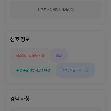
요일 저녁 9시)온라인 정기미팅을 진행하고자 합니
다줌과 슬랙을 활용하여 진행상황을 체크하고, 비대
최근 포스팅 이력이 없습니다
면으로 프로젝트를 진행할수 있도록 하겠습니다.2주
단위의 스프린트 방식으로 속도감있는 업무진행을
할 수 있도록 하겠습니다.일정1~2주 (기획)서비스 방
향 정립3~5주 (기획)1차 서비스 기획 (디자인)컨셉,
톤앤매너, UIUX리서치4~5주 (디자인)1차 서비스
선호 정보
디자인6~10주 (기획) 2차 서비스 상세 기획 (디자
인) UIUX 디자인6주~ 개발 시작4. 그외- 꼭 서비스
를 런칭하여 참여하는 시간이 아깝지 않도록 좋은성
과 내도록 하겠습니다.- 포트폴리오 목적으로도, 사
온,오프라인 모두 가능
울산
업화 목적으로 좋은 아이템이라고 생각합니다.- 대
학원 경험이나, 논문작성해보신분 환영합니다.5. 팀
빌딩- 수정일 현재 참가팀 멤버의 50%이상이 대학
주중,주말 가능
시간대 미정
O2O,
모빌리티(교통)
원 경험보유- PM,디자인 확정 , 기획,프론트 협의중
경력 사항