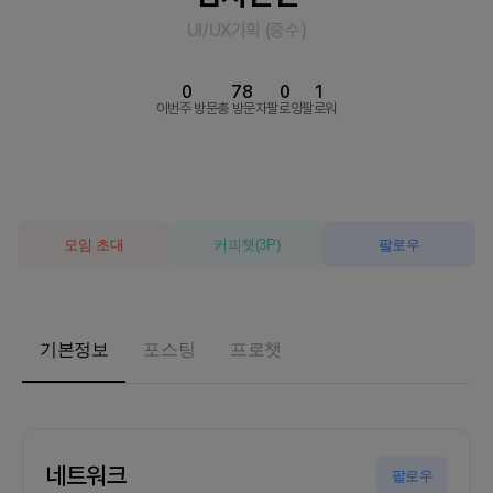
UI/UX기획
(
중수
)
0
78
0
1
이번주 방문
총 방문자
팔로잉
팔로워
모임 초대
커피챗
(
3
P)
팔로우
기본정보
포스팅
프로챗
네트워크
팔로우