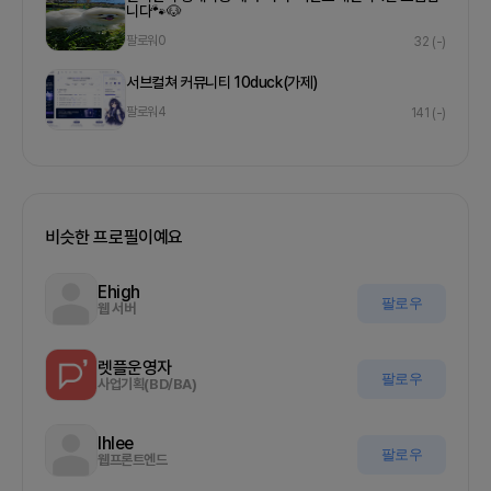
니다🐾🐶
팔로워
0
32
(-)
서브컬쳐 커뮤니티 10duck(가제)
팔로워
4
141
(-)
비슷한 프로필이예요
Ehigh
팔로우
웹 서버
렛플운영자
팔로우
사업기획(BD/BA)
Ihlee
팔로우
웹프론트엔드