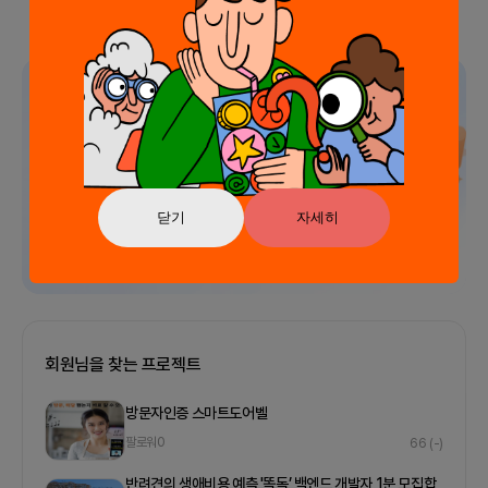
광고
닫기
자세히
회원님을 찾는 프로젝트
방문자인증 스마트도어벨
팔로워
0
66
(-)
반려견의 생애비용 예측 '똑독’ 백엔드 개발자 1분 모집합