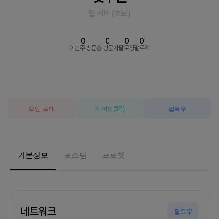
웹 서버
(
초보
)
0
0
0
0
이번주 방문
총 방문자
팔로잉
팔로워
모임 초대
커피챗
(
3
P)
팔로우
기본정보
포스팅
프로챗
네트워크
팔로우