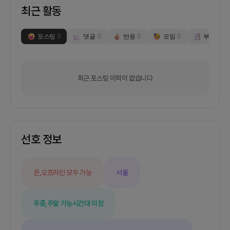
최근 활동
포스팅
0
댓글
0
반응
0
모임
0
부스
0
최근 포스팅 이력이 없습니다
선호 정보
온,오프라인 모두 가능
서울
주중,주말 가능
시간대 미정