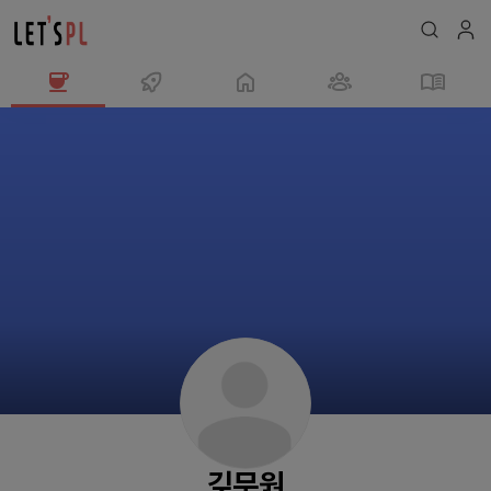
깆
무
원
님
의
프
로
필
깆무원