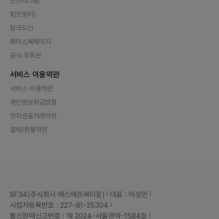
인스타그램
X(트위터)
링크드인
페이스북페이지
공식 유튜브
서비스 이용약관
서비스 이용약관
개인정보취급방침
전자금융거래약관
결제/환불약관
SF34(주식회사 에스에프써티포)
대표 : 이성민
사업자등록번호 : 227-81-25304
통신판매신고번호 : 제 2024-서울관악-1584호