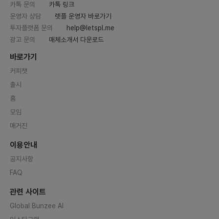
카톡 문의
카톡 링크
운영자 상담
렛플 운영자 바로가기
투자플랫폼 문의
help@letspl.me
광고 문의
매체소개서 다운로드
바로가기
커피챗
출시
홈
모임
매거진
이용안내
공지사항
FAQ
관련 사이트
Global Bunzee AI