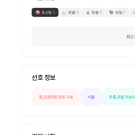
포스팅
0
댓글
0
반응
0
모임
0
최근 
선호 정보
온,오프라인 모두 가능
서울
주중,주말 가능
시