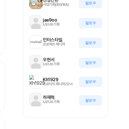
천상간판
팔로우
사업기획(BD/BA)
jae9oo
팔로우
UI/UX기획
인터스타일
팔로우
프로젝트 매니저
우현서
팔로우
UI/UX기획
Kh1929
팔로우
프로덕트 매니저/오너
하재혁
팔로우
UI/UX기획