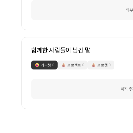
외부
함께한 사람들이 남긴 말
커피챗
0
프로젝트
0
프로챗
0
아직 후