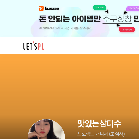
맛
있
는
삼
다
수
님
의
프
맛있는삼다수
로
필
프로젝트 매니저
(
초심자
)