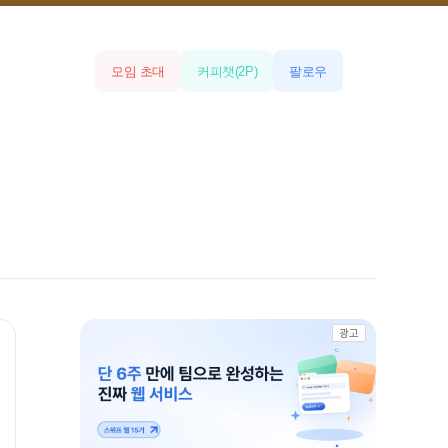
모임 초대
커피챗
(
2
P)
팔로우
광고