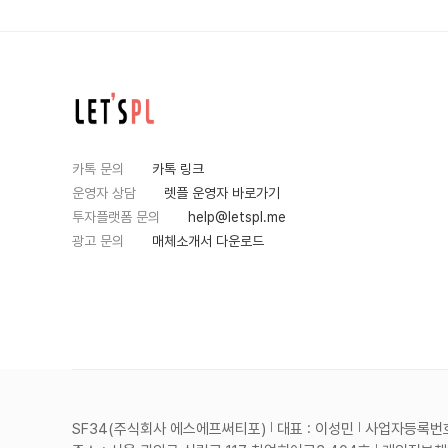
카톡 문의
카톡 링크
운영자 상담
렛플 운영자 바로가기
투자플랫폼 문의
help@letspl.me
광고 문의
매체소개서 다운로드
SF34(주식회사 에스에프써티포)
대표 : 이성민
사업자등록번호 :