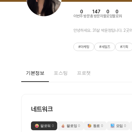
0
147
0
0
이번주 방문
총 방문자
팔로잉
팔로워
안녕하세요. 31살 박윤정입니다. 2곳
#마케팅
#세일즈
#기획
기본정보
포스팅
프로챗
네트워크
팔로워
0
팔로잉
0
동료
0
모임
0