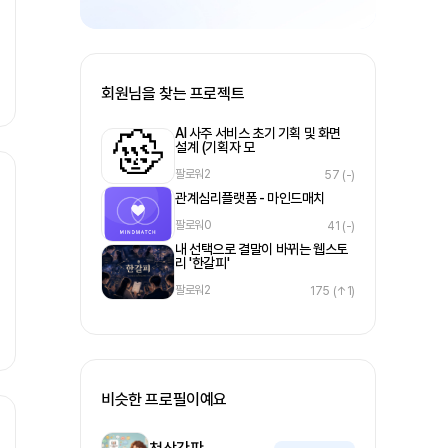
회원님을 찾는 프로젝트
AI 사주 서비스 초기 기획 및 화면
설계 (기획자 모
팔로워
2
57
(-)
관계심리플랫폼 - 마인드매치
팔로워
0
41
(-)
내 선택으로 결말이 바뀌는 웹스토
리 '한갈피'
팔로워
2
175
(↑1)
비슷한 프로필이예요