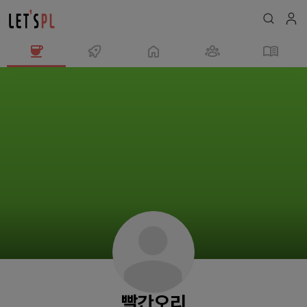
빨
간
오
리
님
의
프
로
필
빨간오리