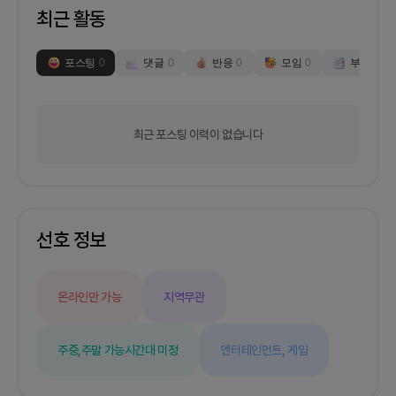
최근 활동
포스팅
0
댓글
0
반응
0
모임
0
부스
0
최근 포스팅 이력이 없습니다
선호 정보
온라인만 가능
지역무관
주중,주말 가능
시간대 미정
엔터테인먼트,
게임