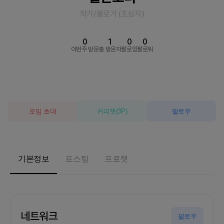
작가/블로거
(
초심자
)
0
1
0
0
이번주 방문
총 방문자
팔로잉
팔로워
모임 초대
커피챗
(
3
P)
팔로우
기본정보
포스팅
프로챗
네트워크
팔로우