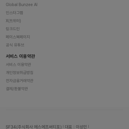
Global Bunzee AI
인스타그램
X(트위터)
링크드인
페이스북페이지
공식 유튜브
서비스 이용약관
서비스 이용약관
개인정보취급방침
전자금융거래약관
결제/환불약관
SF34(주식회사 에스에프써티포)
대표 : 이성민