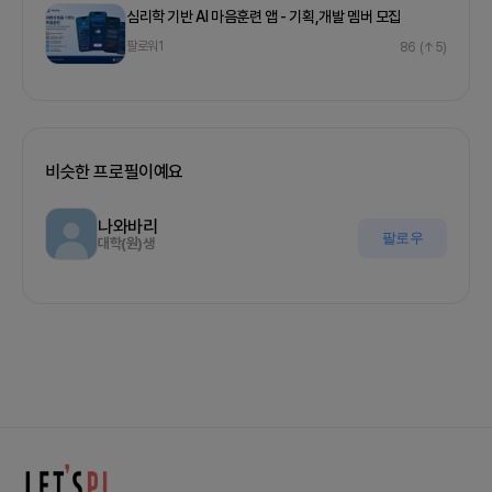
심리학 기반 AI 마음훈련 앱 - 기획,개발 멤버 모집
팔로워
1
86
(↑5)
비슷한 프로필이예요
나와바리
팔로우
대학(원)생