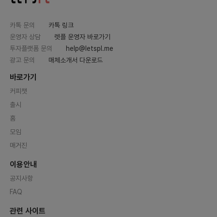
카톡 문의
카톡 링크
운영자 상담
렛플 운영자 바로가기
투자플랫폼 문의
help@letspl.me
광고 문의
매체소개서 다운로드
바로가기
커피챗
출시
홈
모임
매거진
이용안내
공지사항
FAQ
관련 사이트