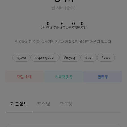
웹 서버
(
중수
)
0
6
0
0
이번주 방문
총 방문자
팔로잉
팔로워
안녕하세요. 현재 중소기업 3년차 재직중인 백엔드 개발자 입니다.
#java
#springboot
#mysql
#api
#aws
모임 초대
커피챗
(
1
P)
팔로우
기본정보
포스팅
프로챗