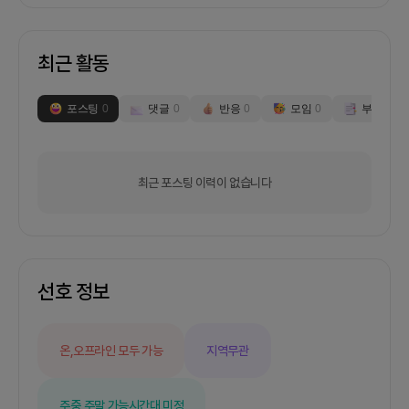
최근 활동
포스팅
0
댓글
0
반응
0
모임
0
부스
0
최근 포스팅 이력이 없습니다
선호 정보
온,오프라인 모두 가능
지역무관
주중,주말 가능
시간대 미정