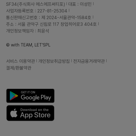
SF34(주식회사 에스에프써티포)
대표 : 이성민
사업자등록번호 : 227-81-25304
통신판매신고번호 : 제 2024-서울관악-1584호
주소 : 서울 관악구 신림로 117 창업히어로3 404호
개인정보책임자 : 최윤석
© with TEAM, LET'SPL
서비스 이용약관
개인정보취급방침
전자금융거래약관
결제/환불약관