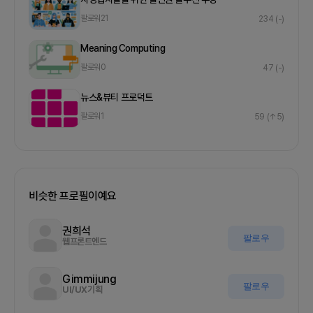
팔로워
21
234
(-)
Meaning Computing
팔로워
0
47
(-)
뉴스&뷰티 프로덕트
팔로워
1
59
(↑5)
비슷한 프로필이예요
권희석
팔로우
웹프론트엔드
Gimmijung
팔로우
UI/UX기획