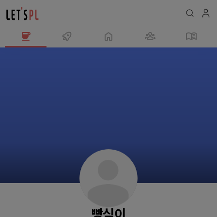
빵
식
이
님
의
프
로
필
빵식이