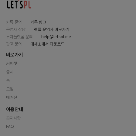
카톡 문의
카톡 링크
운영자 상담
렛플 운영자 바로가기
투자플랫폼 문의
help@letspl.me
광고 문의
매체소개서 다운로드
바로가기
커피챗
출시
홈
모임
매거진
이용안내
공지사항
FAQ