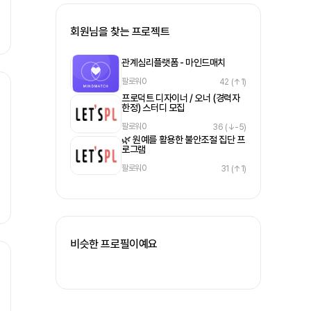
회원님을 찾는 프로젝트
관계심리플랫폼 - 마인드매치
팔로워
0
42
(↑1)
프로덕트 디자이너 / 오너 (경력자
한정) 스터디 모집
팔로워
0
36
(↓-5)
🌿 원예를 활용한 불안조절 집단 프
로그램
팔로워
0
31
(↑1)
비슷한 프로필이예요