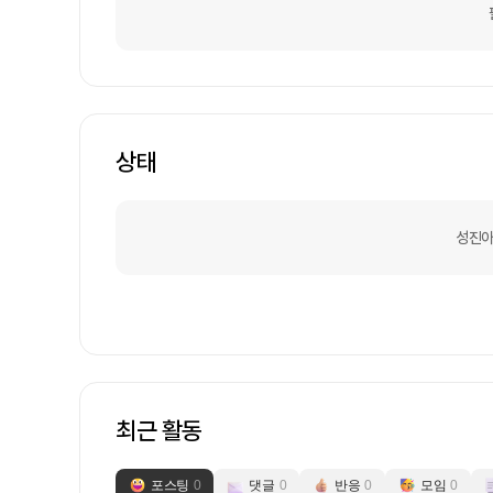
상태
성진아
최근 활동
포스팅
0
댓글
0
반응
0
모임
0