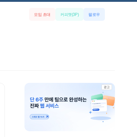
모임 초대
커피챗
(
3
P)
팔로우
광고