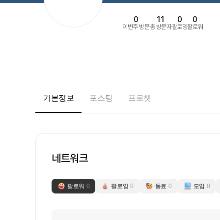
0
11
0
0
이번주 방문
총 방문자
팔로잉
팔로워
기본정보
포스팅
프로챗
네트워크
팔로워
0
팔로잉
0
동료
0
모임
0