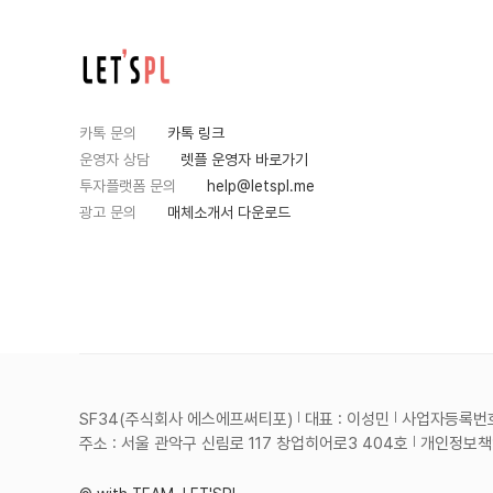
카톡 문의
카톡 링크
운영자 상담
렛플 운영자 바로가기
투자플랫폼 문의
help@letspl.me
광고 문의
매체소개서 다운로드
SF34(주식회사 에스에프써티포)
대표 : 이성민
사업자등록번호 :
주소 : 서울 관악구 신림로 117 창업히어로3 404호
개인정보책임