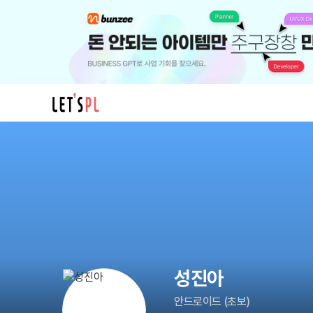
성
진
아
님
의
프
로
필
성진아
안드로이드
(
초보
)