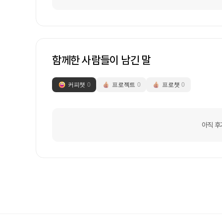
함께한 사람들이 남긴 말
커피챗
0
프로젝트
0
프로챗
0
아직 후