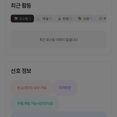
최근 활동
포스팅
0
댓글
0
반응
0
모임
0
부스
0
최근 포스팅 이력이 없습니다
선호 정보
온,오프라인 모두 가능
지역무관
주중,주말 가능
시간대 미정