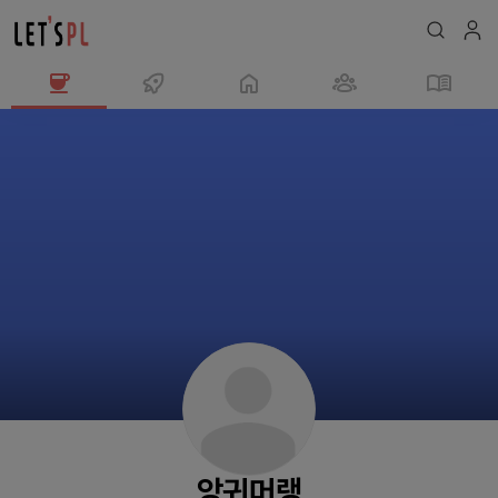
앙
귀
머
랭
님
의
프
로
필
앙귀머랭