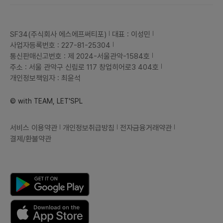
SF34(주식회사 에스에프써티포)
대표 : 이성민
사업자등록번호 : 227-81-25304
통신판매신고번호 : 제 2024-서울관악-1584호
주소 : 서울 관악구 신림로 117 창업히어로3 404호
개인정보책임자 : 최윤석
© with TEAM, LET'SPL
서비스 이용약관
개인정보취급방침
전자금융거래약관
결제/환불약관