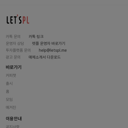
카톡 문의
카톡 링크
운영자 상담
렛플 운영자 바로가기
투자플랫폼 문의
help@letspl.me
광고 문의
매체소개서 다운로드
바로가기
커피챗
출시
홈
모임
매거진
이용안내
공지사항