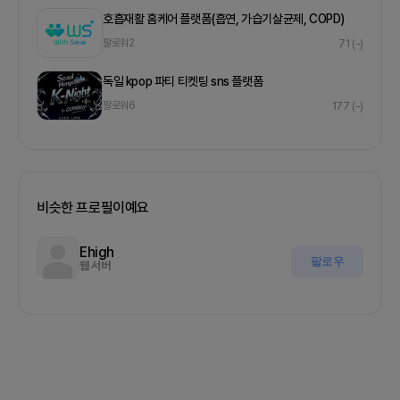
호흡재활 홈케어 플랫폼(흡연, 가습기살균제, COPD)
팔로워
2
71
(-)
독일 kpop 파티 티켓팅 sns 플랫폼
팔로워
6
177
(-)
비슷한 프로필이예요
Ehigh
팔로우
웹 서버