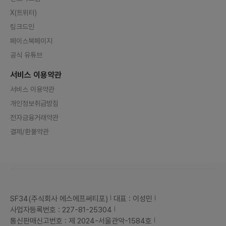
X(트위터)
링크드인
페이스북페이지
공식 유튜브
서비스 이용약관
서비스 이용약관
개인정보취급방침
전자금융거래약관
결제/환불약관
SF34(주식회사 에스에프써티포)
대표 : 이성민
사업자등록번호 : 227-81-25304
통신판매신고번호 : 제 2024-서울관악-1584호