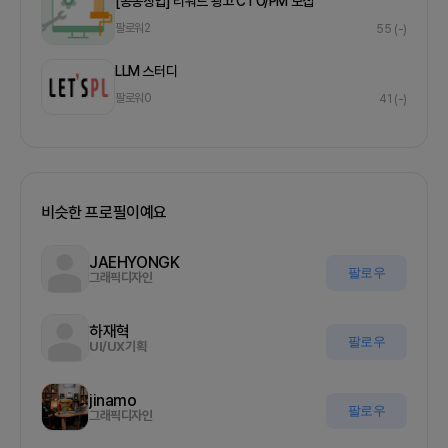
[공동창업] 리워드 광고 CTO/PM 모집
팔로워
2
55
(-)
LLM 스터디
팔로워
0
41
(-)
비슷한 프로필이예요
JAEHYONGK
팔로우
그래픽디자인
하재혁
팔로우
UI/UX기획
jinamo
팔로우
그래픽디자인