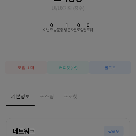
UI/UX기획
(
중수
)
0
1
0
0
이번주 방문
총 방문자
팔로잉
팔로워
모임 초대
커피챗
(
3
P)
팔로우
기본정보
포스팅
프로챗
네트워크
팔로우