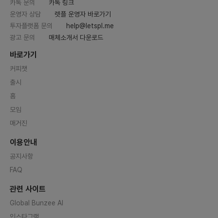
카톡 문의
카톡 링크
운영자 상담
렛플 운영자 바로가기
투자플랫폼 문의
help@letspl.me
광고 문의
매체소개서 다운로드
바로가기
커피챗
출시
홈
모임
매거진
이용안내
공지사항
FAQ
관련 사이트
Global Bunzee AI
인스타그램