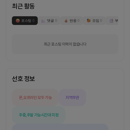
최근 활동
포스팅
0
댓글
0
반응
0
모임
0
부스
0
최근 포스팅 이력이 없습니다
선호 정보
온,오프라인 모두 가능
지역무관
주중,주말 가능
시간대 미정