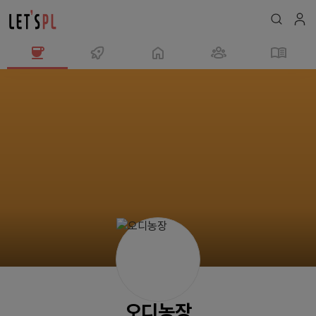
오
디
농
장
님
의
프
로
필
오디농장