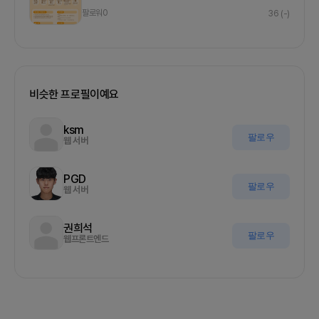
팔로워
0
36
(-)
비슷한 프로필이예요
ksm
팔로우
웹 서버
PGD
팔로우
웹 서버
권희석
팔로우
웹프론트엔드