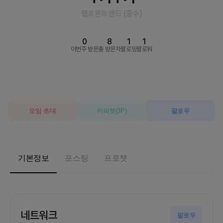
웹프론트엔드
(
중수
)
0
8
1
1
이번주 방문
총 방문자
팔로잉
팔로워
모임 초대
커피챗
(
3
P)
팔로우
기본정보
포스팅
프로챗
네트워크
팔로우