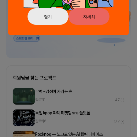
닫기
자세히
회원님을 찾는 프로젝트
무럭 - 감정이 자라는 숲
팔로워
1
47
(-)
독일 kpop 파티 티켓팅 sns 플랫폼
팔로워
6
177
(-)
Pocknoq — 노크로 잇는 AI 햅틱 디바이스