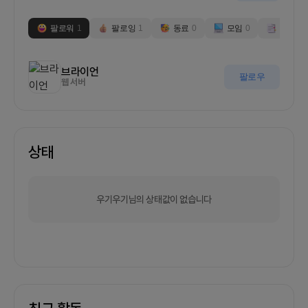
팔로워
1
팔로잉
1
동료
0
모임
0
부스
0
브라이언
팔로우
웹 서버
상태
우기우기님의 상태값이 없습니다