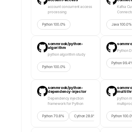
account concurrent access
Kafka Cu
processing
Connect
Python
100.0
%
Java
100.0
%
sommrook/python-
sommro
algorithm
Python 
python algorithm study
Python
99.4
Python
100.0
%
sommrook/python-
sommro
dependency-injector
multith
Dependency injection
python m
framework for Python
multipro
Python
70.8
%
Cython
28.9
%
Makefile
Python
0.3
100.0
%