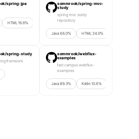
k/spring-jpa
sommrook/spring-mvc-
study
spring mvc sutdy
repository
HTML
16.6
%
CSS
2.2
%
Java
66.0
%
HTML
34.0
%
ok/spring-study
sommrook/webflux-
examples
ring framwork
fast campus webflux-
examples
Java
89.3
%
Kotlin
10.6
%
JavaScript
0.0
%