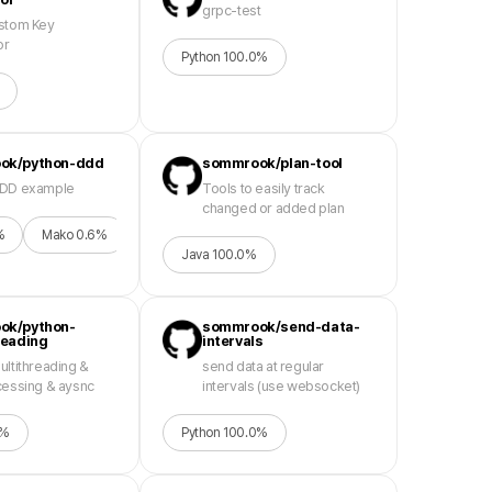
grpc-test
stom Key
or
Python
100.0
%
ok/python-ddd
sommrook/plan-tool
DDD example
Tools to easily track
changed or added plan
%
Mako
0.6
%
Java
100.0
%
ok/python-
sommrook/send-data-
reading
intervals
ultithreading &
send data at regular
cessing & aysnc
intervals (use websocket)
%
Python
100.0
%