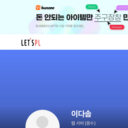
이
다
솜
님
의
프
로
필
이다솜
웹 서버
(
중수
)