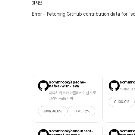
깃허브
Error – Fetching GitHub contribution data for "s
sommrook/apache-
sommro
kafka-with-java
c langua
아파치 카프카 애플리케이션 프로
그래밍 with 자바
C
100.0
%
Java
98.8
%
HTML
1.2
%
sommrook/concurrent-
sommro
account-access
connect