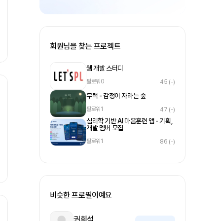
회원님을 찾는 프로젝트
웹 개발 스터디
팔로워
0
45
(-)
무럭 - 감정이 자라는 숲
팔로워
1
47
(-)
심리학 기반 AI 마음훈련 앱 - 기획,
개발 멤버 모집
팔로워
1
86
(-)
비슷한 프로필이예요
권희석