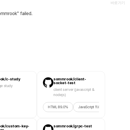
바로가기
ommrook" failed.
ok/c-study
sommrook/client-
socket-test
ge study
client server (javascript &
nodejs)
HTML
89.0
%
JavaScript
11.0
%
ok/custom-key-
sommrook/grpc-test
or