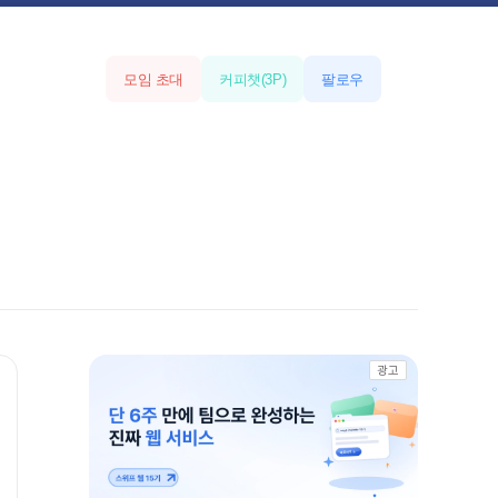
모임 초대
커피챗
(
3
P)
팔로우
광고