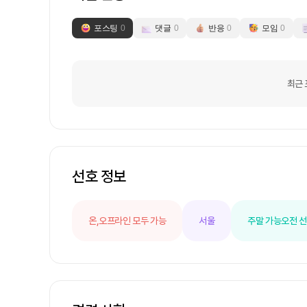
포스팅
0
댓글
0
반응
0
모임
0
최근 
선호 정보
온,오프라인 모두 가능
서울
주말 가능
오전 