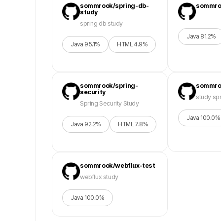
sommrook/spring-db-
sommroo
study
spring db study
Java
81.2
%
Java
95.1
%
HTML
4.9
%
sommrook/spring-
sommro
security
study sp
Spring Security Study
Java
100.0
%
Java
92.2
%
HTML
7.8
%
sommrook/webflux-test
webflux study
Java
100.0
%