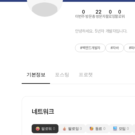
0
22
0
0
이번주 방문
총 방문자
팔로잉
팔로워
안녕하세요. 5년차 개발자입니다.
#백엔드개발자
#자바
#파
기본정보
포스팅
프로챗
네트워크
팔로워
0
팔로잉
0
동료
0
모임
0