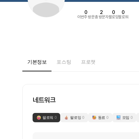
0
2
0
0
이번주 방문
총 방문자
팔로잉
팔로워
기본정보
포스팅
프로챗
네트워크
팔로워
0
팔로잉
0
동료
0
모임
0