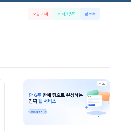
모임 초대
커피챗
(
3
P)
팔로우
광고