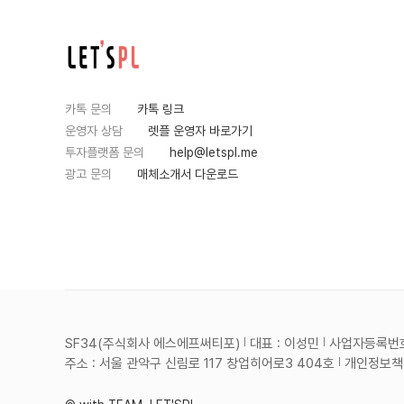
카톡 문의
카톡 링크
운영자 상담
렛플 운영자 바로가기
투자플랫폼 문의
help@letspl.me
광고 문의
매체소개서 다운로드
SF34(주식회사 에스에프써티포)
대표 : 이성민
사업자등록번호 :
주소 : 서울 관악구 신림로 117 창업히어로3 404호
개인정보책임