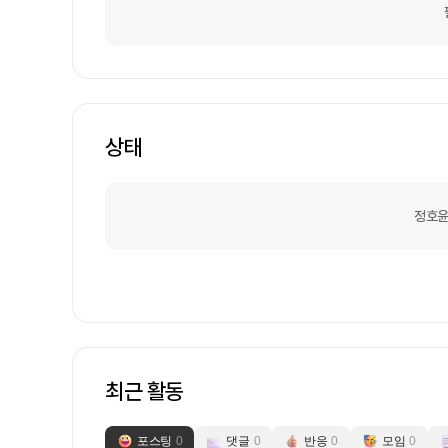
상태
정호윤
최근 활동
포스팅
0
댓글
0
반응
0
모임
0