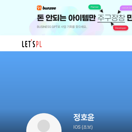
정
호
윤
님
의
프
로
필
정호윤
IOS
(
초보
)