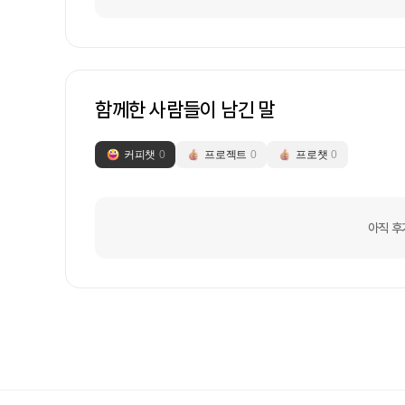
함께한 사람들이 남긴 말
커피챗
0
프로젝트
0
프로챗
0
아직 후