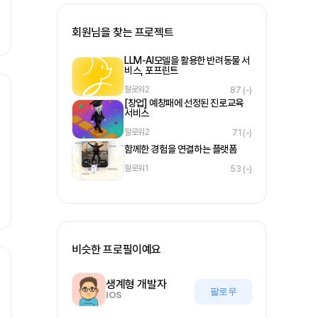
회원님을 찾는 프로젝트
LLM-AI모델을 활용한 반려동물 서
비스, 포프린트
팔로워
2
87
(-)
[창업] 예창패에 선정된 진로교육
서비스
팔로워
2
71
(-)
함께한 경험을 연결하는 플랫폼
팔로워
1
53
(-)
비슷한 프로필이예요
생계형 개발자
팔로우
IOS