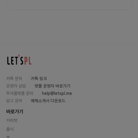
카톡 문의
카톡 링크
운영자 상담
렛플 운영자 바로가기
투자플랫폼 문의
help@letspl.me
광고 문의
매체소개서 다운로드
바로가기
커피챗
출시
홈