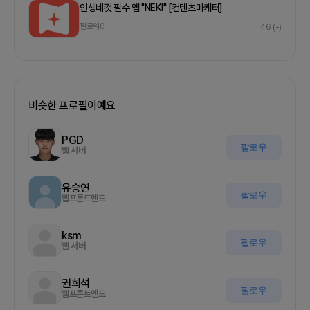
인생네컷 필수 앱 "NEKI" [컨텐츠마케터]
팔로워
0
46
(-)
비슷한 프로필이예요
PGD
팔로우
웹 서버
유승연
팔로우
웹프론트엔드
ksm
팔로우
웹 서버
권희석
팔로우
웹프론트엔드