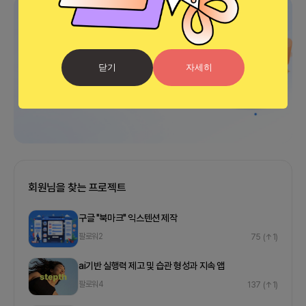
광고
닫기
자세히
회원님을 찾는 프로젝트
구글 "북마크" 익스텐션 제작
팔로워
2
75
(↑1)
ai기반 실행력 제고 및 습관 형성과 지속 앱
팔로워
4
137
(↑1)