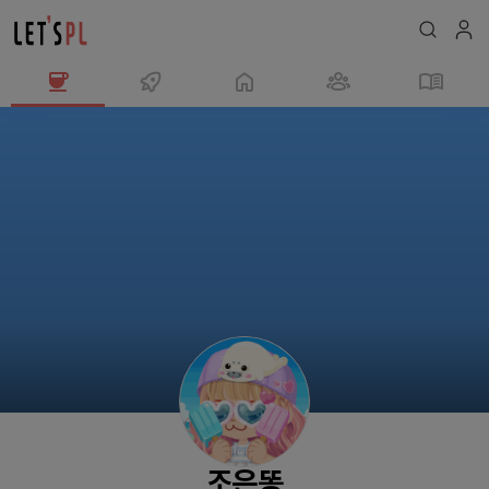
조
은
똥
님
의
프
로
필
조은똥