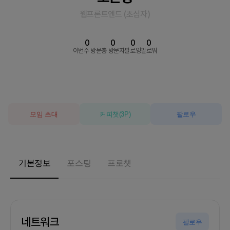
웹프론트엔드
(
초심자
)
0
0
0
0
이번주 방문
총 방문자
팔로잉
팔로워
모임 초대
커피챗
(
3
P)
팔로우
기본정보
포스팅
프로챗
네트워크
팔로우