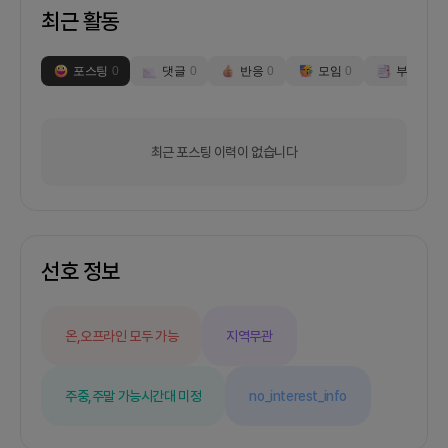
최근 활동
포스팅
0
댓글
0
반응
0
모임
0
부스
0
최근 포스팅 이력이 없습니다
선호 정보
온,오프라인 모두 가능
지역무관
주중,주말 가능
시간대 미정
no_interest_info