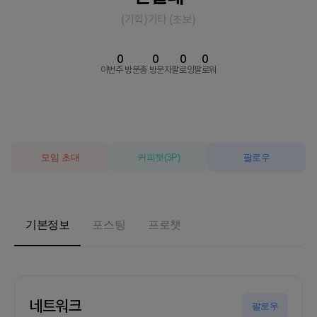
(기획)기타
(
초보
)
0
0
0
0
이번주 방문
총 방문자
팔로잉
팔로워
모임 초대
커피챗
(
3
P)
팔로우
기본정보
포스팅
프로챗
네트워크
팔로우