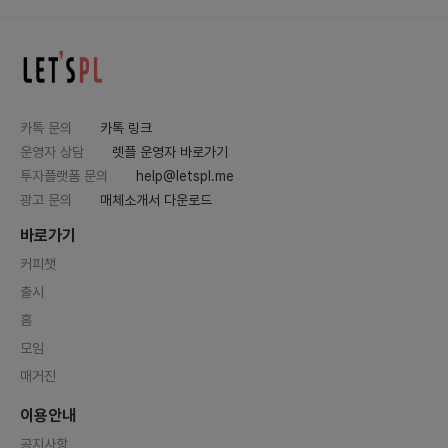
카톡 문의
카톡 링크
운영자 상담
렛플 운영자 바로가기
투자플랫폼 문의
help@letspl.me
광고 문의
매체소개서 다운로드
바로가기
커피챗
출시
홈
모임
매거진
이용안내
공지사항