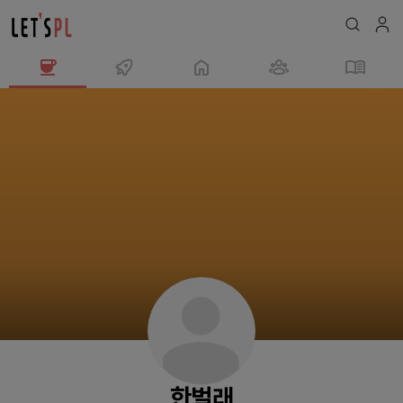
한
벌
래
님
의
프
로
필
한벌래