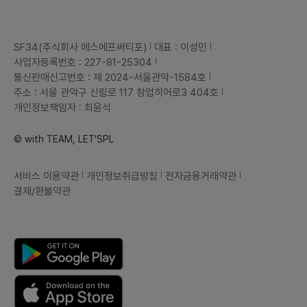
SF34(주식회사 에스에프써티포)
대표 : 이성민
사업자등록번호 : 227-81-25304
통신판매신고번호 : 제 2024-서울관악-1584호
주소 : 서울 관악구 신림로 117 창업히어로3 404호
개인정보책임자 : 최윤석
© with TEAM, LET'SPL
서비스 이용약관
개인정보취급방침
전자금융거래약관
결제/환불약관