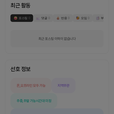
최근 활동
포스팅
0
댓글
0
반응
0
모임
0
부스
0
최근 포스팅 이력이 없습니다
선호 정보
온,오프라인 모두 가능
지역무관
주중,주말 가능
시간대 미정