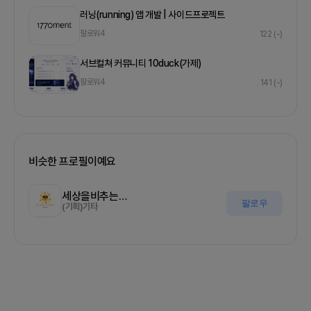
러닝(running) 앱 개발 | 사이드프로젝트
팔로워
4
122
(-)
서브컬쳐 커뮤니티 10duck(가제)
팔로워
4
141
(-)
비슷한 프로필이예요
세상을비추는올기자
팔로우
(기획)기타