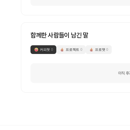
함께한 사람들이 남긴 말
커피챗
0
프로젝트
0
프로챗
0
아직 후