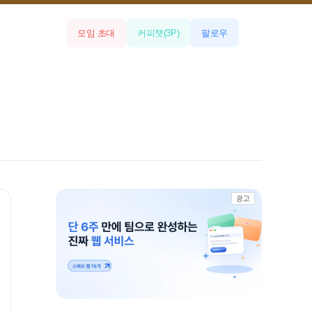
모임 초대
커피챗
(
3
P)
팔로우
광고