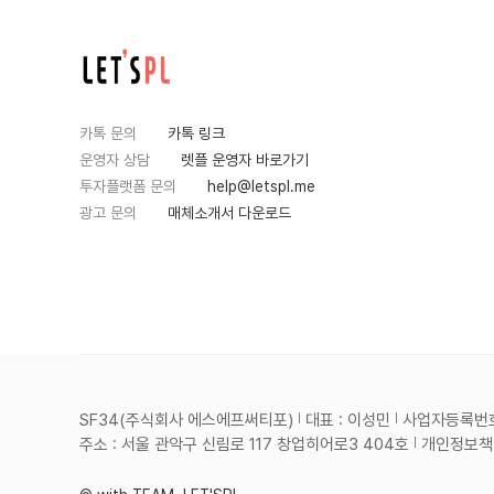
카톡 문의
카톡 링크
운영자 상담
렛플 운영자 바로가기
투자플랫폼 문의
help@letspl.me
광고 문의
매체소개서 다운로드
SF34(주식회사 에스에프써티포)
대표 : 이성민
사업자등록번호 :
주소 : 서울 관악구 신림로 117 창업히어로3 404호
개인정보책임