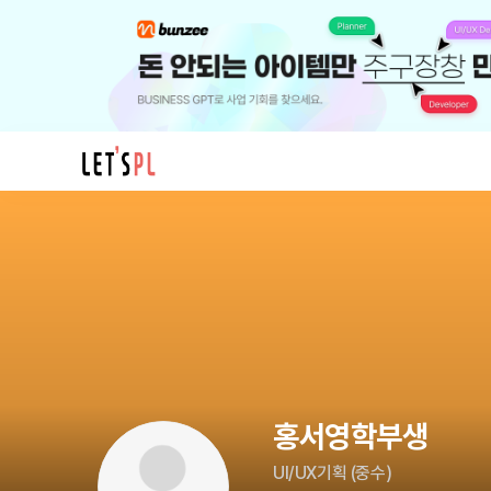
홍
서
영
학
부
생
님
의
프
홍서영학부생
로
필
UI/UX기획
(
중수
)