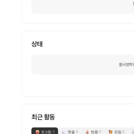
상태
홍서영학
최근 활동
포스팅
0
댓글
0
반응
0
모임
0