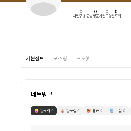
0
0
0
0
이번주 방문
총 방문자
팔로잉
팔로워
기본정보
포스팅
프로챗
네트워크
팔로워
0
팔로잉
0
동료
0
모임
0