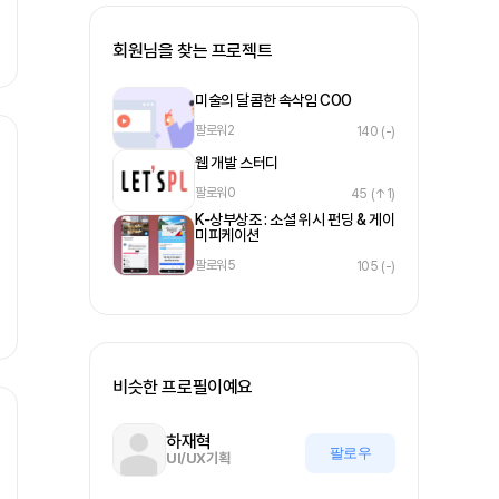
회원님을 찾는 프로젝트
미술의 달콤한 속삭임 COO
팔로워
2
140
(-)
웹 개발 스터디
팔로워
0
45
(↑1)
K-상부상조 : 소셜 위시 펀딩 & 게이
미피케이션
팔로워
5
105
(-)
비슷한 프로필이예요
하재혁
팔로우
UI/UX기획