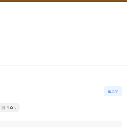
팔로우
부스
0