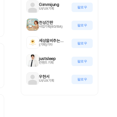
Gimmijung
팔로우
UI/UX기획
천상간판
팔로우
사업기획(BD/BA)
세상을비추는올기자
팔로우
(기획)기타
justsleep
팔로우
컨텐츠 기획
우현서
팔로우
UI/UX기획