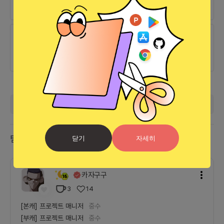
망고오님이 모임의 멤버가 되셨습니다.
26.04.10
완료
STIKON님이 모임의 멤버가 되셨습니다.
더보기
팀 리더
닫기
자세히
카자구구
3
14
[본캐]
프로젝트 매니저
중수
[부캐]
프로젝트 매니저
중수