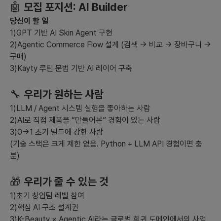
자 유치
🤖
모집 포지션: AI Builder
- **SNS 마케팅:** 소비자와 긴밀한 소통을 통해 브랜드 인지도와
당신이 할 일
유저 참여를 늘립니다.
1)GPT 기반 AI Skin Agent 구현
- **무료 체험 제공:** 일정 기간 무료 체험을 제공해 사용자 경험
2)Agentic Commerce Flow 설계 (검색 → 비교 → 장바구니 →
유도
구매)
3)Kayty 루틴 문법 기반 AI 레이어 구축
6) **시장 확대를 위한 전략**
- **글로벌 진출:** 다른 문화와 지역에 대한 피부 타입 대응 전략
개발
🔧
우리가 원하는 사람
- **파트너십:** 글로벌 K-Beauty 브랜드와의 제휴를 통해 공동
1)LLM / Agent 시스템 실험을 좋아하는 사람
마케팅 및 제품 다양성 확보
2)AI로 직접 제품을 “만들어본” 경험이 있는 사람
- **데이터 활용:** 사용자 데이터를 활용한 지속적인 제품 개선 및
3)0→1 초기 빌드에 강한 사람
피드백을 반영하여 서비스를 발전시킵니다.
(기술 스택은 크게 제한 없음. Python + LLM API 경험이면 충
분)
이런 전략들을 통해 AI KAYTY 프로젝트는 K-Beauty 시장에서
고유의 위치를 확립하고 강력한 경쟁력을 가질 수 있을 것입니다.
🎁
우리가 줄 수 있는 것
1)초기 창업팀 레벨 참여
2)핵심 AI 구조 설계권
3)K-Beauty × Agentic AI라는 글로벌 희귀 도메인에서의 사업