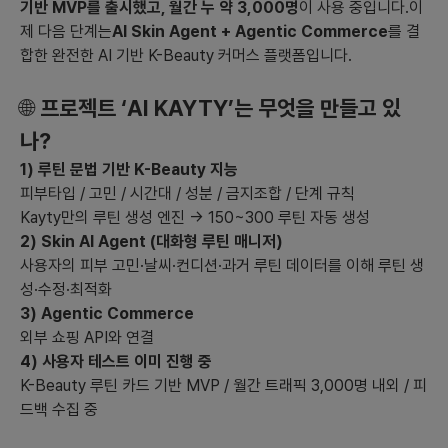
기반 MVP를 출시했고, 월간 누 약 3,000명
이 사용 중입니다.이
제 다음 단계는
AI Skin Agent + Agentic Commerce
를 결
3) **시장에서 경쟁력을 가지기 위한 차별화 기능이나 전략**
합한 완전한 AI 기반 K-Beauty 커머스 플랫폼입니다.
- **개인화 루틴 생성:** 사용자 데이터 분석을 통한 개인화된 루틴
생성 및 최적화 기능을 강화하여 경쟁사와 차별화하도록 합니다.
🌐
프로젝트 ‘AI KAYTY’는 무엇을 만들고 있
- **Agentic Commerce 강화:** AI 기반 상호작용을 통해 사용
자가 쉽고 빠르게 구매로 이어질 수 있도록 기능을 고도화 합니다.
나?
- **사용자 커뮤니티 형성:** 사용자 간 루틴 공유, 리뷰 작성 등 커
1) 루틴 문법 기반 K-Beauty 지능
뮤니티 형성을 통해 참여도를 높입니다.
피부타입 / 고민 / 시간대 / 성분 / 금지조합 / 단계 규칙
4) **출시 플랫폼의 우선순위와 이유**
Kayty만의 루틴 생성 엔진 → 150~300 루틴 자동 생성
- **모바일 앱 우선:** 사용자의 편리성을 위해 모바일 중심으로 서
2) Skin AI Agent (대화형 루틴 매니저)
비스 제공, 특히 다양한 인터랙션과 즉각적인 루틴 조정 가능성을
사용자의 피부 고민·날씨·컨디션·과거 루틴 데이터를 이해 루틴 생
고려
성·수정·최적화
- **모바일 웹:** 앱 사용을 꺼리는 사용자나 다양한 디바이스에서
3) Agentic Commerce
접속을 원할 때의 호환성을 고려
외부 쇼핑 API와 연결
- **PC 웹:** 보다 높은 정보량 제공과 사용자 분석 기능 강화 목
4) 사용자 테스트 이미 진행 중
적으로 중장기적 지원 강화
K-Beauty 루틴 카드 기반 MVP / 월간 트래픽 3,000명 내외 / 피
드백 수집 중
5) **초기 시장 진입전략**
- **인플루언서 활용:** 초기 홍보 및 사용 사례 제공을 통해 사용