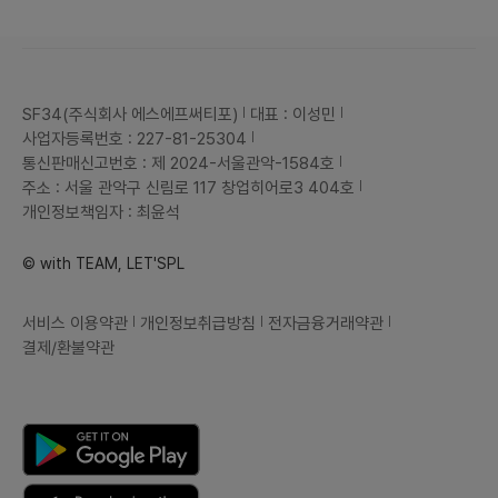
SF34(주식회사 에스에프써티포)
대표 : 이성민
사업자등록번호 : 227-81-25304
통신판매신고번호 : 제 2024-서울관악-1584호
주소 : 서울 관악구 신림로 117 창업히어로3 404호
개인정보책임자 : 최윤석
© with TEAM, LET'SPL
서비스 이용약관
개인정보취급방침
전자금융거래약관
결제/환불약관