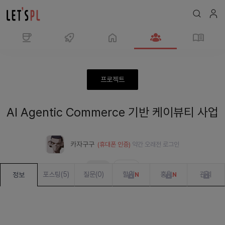
모
임
AI
프로젝트
Agentic
Commerce
AI Agentic Commerce 기반 케이뷰티 사업
기
반
케
카자구구
(휴대폰 인증)
약간 오래전
로그인
이
뷰
모집중
진행 중
티
포스팅
(
5
)
질문
(
0
)
할일
홍보
관리
정보
N
N
사
업