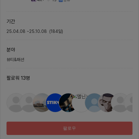
sum.com/ 🙋 팀원 소개!안녕하세
있으며,
요, 링크저장 서비스 주섬을 운영 중
능합니다
인 팀 핑크보스입니다.현재 구성 팀
표 :가게
원은 다음과 같아요. 다들 현직 실무
I 기반
기간
자로 2년차부터 팀 리더까지 다양한
문 기능
경험을 가지고 있습니다.🤗 디자이
D)페이
25.04.08
~
25.10.08
너 한 분께서 개인적인 사정으로 하
(
184
일
)
스 흐름에
차하게 되어, 충원 중에 있습니다!
n Te
🤗- 기획자 2명- 디자이너 2명 (1명
전용 기
구인 중)- 앱 개발자 1명 (Flutter)-
트엔드 
분야
웹 프론트엔드 개발자 1명- 백엔드 1
비스 안
명총 7명으로 이루어져 있어요!🖌️
및 구조
모집 안내파트 : 디자인인원 : 1명모
문 접수
뷰티&패션
집 기한 : 모집 완료시 마감* 지원 시
추가주문
포트폴리오를 첨부해주세요!🏃‍➡️ 진
게 fc
행 내용- 현재 iOS 와 PC 웹서비스
구현팀 
팔로워
13
명
를 운영 중이며 안드로이드는 상반기
발진으로
중으로 오픈 준비 중이에요- 현재 앱
한 가지
에 대해서 대대적인 리브랜딩 계획이
팀을 축
있어요! 브랜딩은 물론 UI/UX 디자
획자 :
인도 주도적으로 개선하고 싶은 적극
1명백엔
적인 디자이너분을 찾고 있어요. - A
발 툴프런
I 태그 생성 기능 등 꾸준히 기능 고
기반), 
도화도 진행 중이에요. 🖥️ 담당 업무
S, Re
주섬 앱, 웹 디자인 및 마케팅 콘텐츠
boot, 
디자인을 진행하게 됩니다.모든 업무
ve인프
는 현재 참여 중이신 디자이너까지
식현재 
팔로우
총 2명이 나눠서 진행 중이예요.디자
고 있으
인 리브랜딩을 계획 중에 있어 합류
프로젝트
하시면 관련된 디자인을 주로 진행하
개로 진