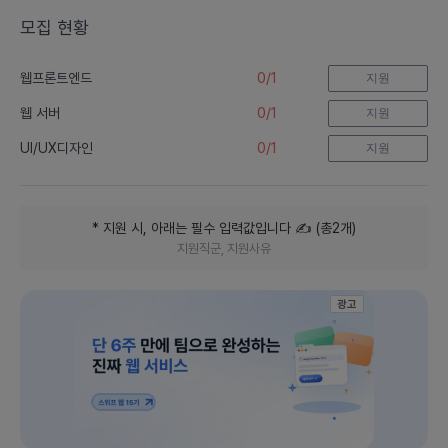
모집 현황
0
/
1
웹프론트엔드
지원
0
/
1
웹 서버
지원
0
/
1
UI/UX디자인
지원
* 지원 시, 아래는 필수 입력값입니다
✍️ (
총
2
개
)
지원직군, 지원사유
광고