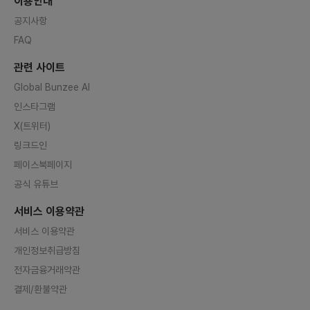
이용안내
공유 됩니다.운영 중인 서비스라 매
월 서버비용이 부과되고, 기존 크레
공지사항
딧이 만료되어 1월부터 발생하는 서
FAQ
버비는 팀원이 n분의 1로 운영하려
고 해요.회비는 1인당 3만원 내외로
동일한 금액을 1차로 걷고, 서버 사
관련 사이트
용량에 따라 4~8개월 이후 추가 회
비가 발생 예정이예요.🤗 문의 및 지
Global Bunzee AI
원지원을 희망하실 경우 주섬 모임
페이지에서 지원 부탁 드립니다!문의
인스타그램
는 렛플 메세지나 아래 문의처를 이
용해주세요!문의처 : pinkjoosum
X(트위터)
@gmail.com
링크드인
페이스북페이지
공식 유튜브
서비스 이용약관
서비스 이용약관
개인정보취급방침
전자금융거래약관
결제/환불약관