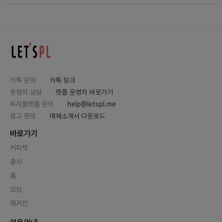
게 될 거예요.중간중간 마케팅 콘텐
정기 온
츠 디자인도 진행할 수 있습니다.🏅
온라인 
자격 요건- UI/UX 디자인 경험이
s.goo
있으신 분(경력 6개월 이상)- 마케
G-md
팅용 콘텐츠 디자인 가능하신 분
H5Qk
(웹/앱 UIUX 디자인 외에도 인스타
t?hl=
그램에 올라갈 콘텐츠 디자인이 필요
개발을 
해요.)- 피그마 사용 가능하신 분👉
또는 취
지원 전 확인해주세요!사이드 프로젝
오와 경
트 특성 상 회사 외 시간에 일정 시간
부탁드
카톡 문의
카톡 링크
을 꾸준히 투자해야 참여 가능해요.
께서 
야근, 회식이 잦아 꾸준한 시간 투자
발자를 
운영자 상담
렛플 운영자 바로가기
가 많이 어려우실 경우 지원 전 신중
모집 기
히 고민해주세요.개인 일정 생기는
습니다!
투자플랫폼 문의
help@letspl.me
경우 업무량, 일정 조정은 가능합니
월 2일
광고 문의
매체소개서 다운로드
다!- 관련하여 궁금하신 점 있으시면
겠습니다
메시지나 질문으로 편하게 문의 주세
요 🤗🔥 우대사항(필수는 아니에
바로가기
요!)디자인시스템 설계 경험이나 브
랜딩 경험이 있으면 더욱 좋아요사이
커피챗
드 프로젝트를 책임감을 가지고 오래
출시
했던 경험이 있으면 더더욱 좋아요
👊🏻 진행 방식디스코드, 노션을 통
홈
해 커뮤니케이션 해요.매주 화요일
9시에 온라인 회의가 있어요.한 주
모임
의 진행 내용 공유하고 필요한 부분
에 대한 논의 진행해요.💰비용합류
매거진
시 3만원 내외의 금액을 회비로 걷
을 예정이예요.회비는 서버비용에 사
용되고 모든 사용내역은 팀원들에게