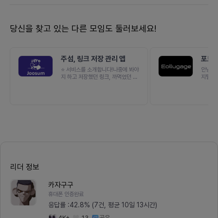
당신을 찾고 있는 다른 모임도 둘러보세요!
주섬, 링크 저장 관리 앱
포트폴
트] 
⭐️ 서비스를 소개합니다!나중에 봐야
안녕하
지 하고 저장했던 링크, 까먹었던 경
지털화를
험 있으신가요?나와의 채팅방에 정
업패키지
리되지 않은 채 쌓여있는 링크, 찾기
가는 현
힘들지 않으셨나요?주섬 앱은 링크
스를 운
를 한 곳에서 간편하게 저장하고 관
결제 가
리하는 앱이에요.[ 🔍주섬은 이런 기
ORDE
능이 있어요. ]✨ 보고 있는 웹이나
는 MO
앱에서 공유해서 바로 저장하세요.
가 PO
폴더나 태그도 자유롭게 변경하세요.
리 서비
✨ 나만의 폴더를 커스텀해서 편하게
외식업 
분류해보세요.✨ 링크마다 태그를 달
루매뉴얼
아 부가정보를 확인해보세요.✨ 저장
장님들께
해뒀다가 안읽은 링크는 까먹지 않도
저희 서
리더 정보
록 알려줘요. 기본 폴더에 저장된 링
접 커스
크도 폴더링 해보세요.현재 출시된
트를 개
카자구구
주섬 앱은 앱스토어에서 확인 가능해
트와 함
요얼마 전에 PC 웹 버전도 오픈되었
집합니다
휴대폰 인증완료
어요! 디바이스에 상관없이 어디에서
발자(Re
응답률 :
42.8% (7건, 평균 10일 13시간)
나 링크를 저장하고 열어보세요. 주
대) 1
섬 웹 바로가기 ⬇️https://www.joo
(진행 
4K+
13
공유