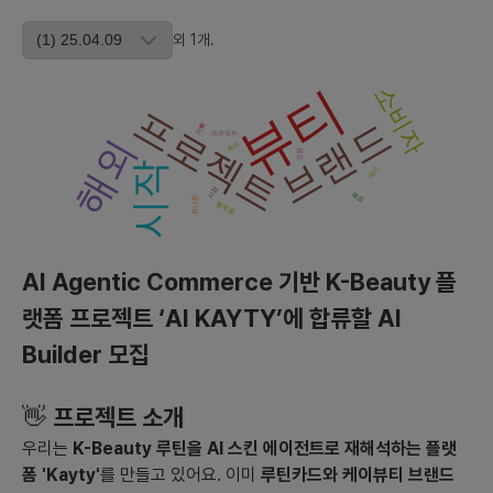
20~40대까지 사용자층이 확대될 것입니다. 사용자는 더 각자의
피부와 생활 패턴에 맞춘 K-Beauty 서비스를 요구할 것입니다.
외
1
개
.
- **장기:** 장기적으로는 글로벌 시장까지 진출하면서 다양한 문
화적 특성과 피부 타입에 맞는 서비스를 제공하며, 다양한 연령층과
뷰티
소비자
지역의 소비자까지 포괄할 수 있을 것으로 예상됩니다. 지속적인 사
프로젝트
브랜드
용자 피드백과 데이터를 통해 개인화된 루틴을 지능적으로 제시하
기획
프로덕트
해외
회의
는 것이 중요해질 것입니다.
경험
시작
케이
시장
2) **현재 시장성과 향후 3년간 시장 추세와 그 이유, 그리고 예상
목표
유니콘
플랫폼
경쟁업체와 서비스**
- **현재 시장성:** K-Beauty는 한국뿐만 아니라 글로벌 시장에
서도 큰 관심을 받고 있으며, AI를 활용하여 개인화된 루틴을 제공
AI Agentic Commerce 기반 K-Beauty 플
하는 것은 차별화된 요소입니다. 현재 시장은 기술적 진보를 위한
랫폼 프로젝트 ‘AI KAYTY’에 합류할 AI
초기 단계에 있습니다.
- **향후 3년간 시장 추세:** AI 기반 개인화 솔루션에 대한 수요가
Builder 모집
계속 증가할 것으로 보이며, 이는 소비자가 보다 개인화된 경험을
추구하는 방향으로 시장이 이동하기 때문입니다. 모바일 뷰티 앱과
👋
프로젝트 소개
글로벌 뷰티 브랜드들이 주요 경쟁자가 될 것입니다.
- **예상 경쟁업체:** L’Oréal이나 Neutrogena와 같은 대형 뷰
우리는
K-Beauty 루틴을 AI 스킨 에이전트로 재해석하는 플랫
티 브랜드들이 AI 기반 솔루션을 확장하고 있으며, Skin AI 솔루션
폼 'Kayty'
를 만들고 있어요. 이미
루틴카드와 케이뷰티 브랜드
을 통합하는 플랫폼들이 경쟁할 것입니다.