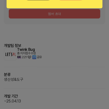
아직 멤버가 등록되지 않았습니다.
팀 리더가 초대할 수 있습니다.
멤버 초대
개발팀 정보
Twink Bug
총 지지점수
0
점
221
공유
분류
생산성&도구
개발 기간
~
25.04.13