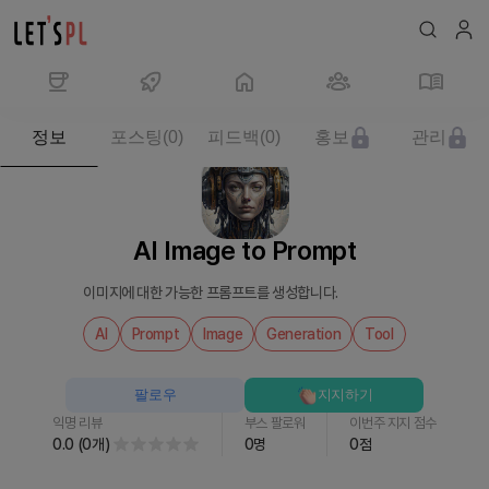
제
정보
포스팅
(
0
)
피드백
(
0
)
홍보
관리
품/
서
비
스
AI Image to Prompt
AI
Image
이미지에 대한 가능한 프롬프트를 생성합니다.
to
Prompt
AI
Prompt
Image
Generation
Tool
를
만
팔로우
지지하기
나
익명 리뷰
부스 팔로워
이번주 지지 점수
보
0.0
(
0
개
)
0
명
0
점
세
요