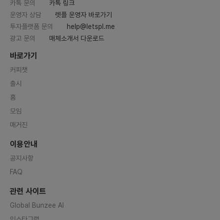
카톡 문의
카톡 링크
운영자 상담
렛플 운영자 바로가기
투자플랫폼 문의
help@letspl.me
광고 문의
매체소개서 다운로드
바로가기
커피챗
출시
홈
모임
매거진
이용안내
공지사항
FAQ
관련 사이트
Global Bunzee AI
인스타그램