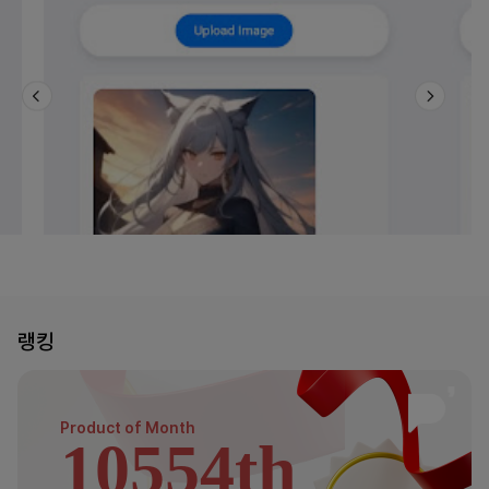
랭킹
Product of
Month
10554th