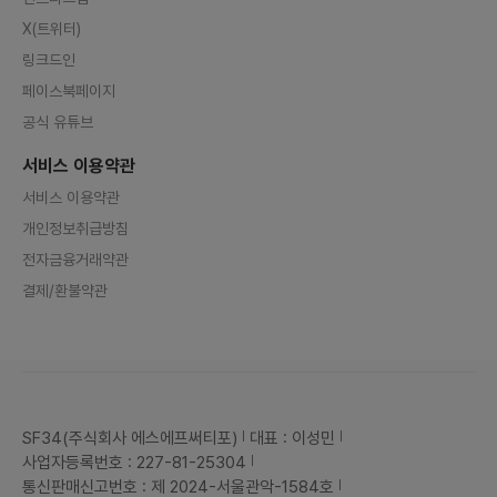
X(트위터)
링크드인
페이스북페이지
공식 유튜브
서비스 이용약관
서비스 이용약관
개인정보취급방침
전자금융거래약관
결제/환불약관
SF34(주식회사 에스에프써티포)
대표 : 이성민
사업자등록번호 : 227-81-25304
통신판매신고번호 : 제 2024-서울관악-1584호