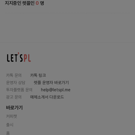
지지중인 렛플인
0
명
카톡 문의
카톡 링크
운영자 상담
렛플 운영자 바로가기
투자플랫폼 문의
help@letspl.me
광고 문의
매체소개서 다운로드
바로가기
커피챗
출시
홈