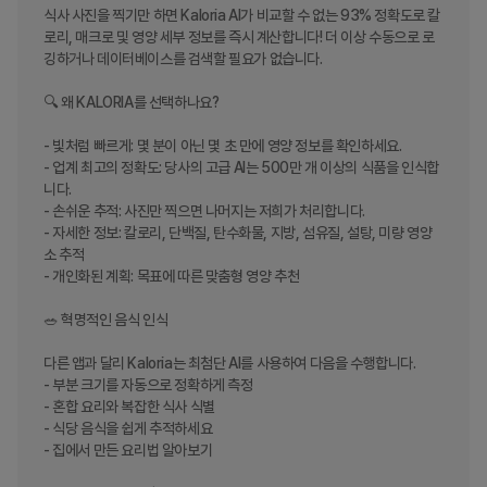
식사 사진을 찍기만 하면 Kaloria AI가 비교할 수 없는 93% 정확도로 칼
로리, 매크로 및 영양 세부 정보를 즉시 계산합니다! 더 이상 수동으로 로
깅하거나 데이터베이스를 검색할 필요가 없습니다.

🔍 왜 KALORIA를 선택하나요?

- 빛처럼 빠르게: 몇 분이 아닌 몇 초 만에 영양 정보를 확인하세요.

- 업계 최고의 정확도: 당사의 고급 AI는 500만 개 이상의 식품을 인식합
니다.

- 손쉬운 추적: 사진만 찍으면 나머지는 저희가 처리합니다.

- 자세한 정보: 칼로리, 단백질, 탄수화물, 지방, 섬유질, 설탕, 미량 영양
소 추적

- 개인화된 계획: 목표에 따른 맞춤형 영양 추천

🥗 혁명적인 음식 인식

다른 앱과 달리 Kaloria는 최첨단 AI를 사용하여 다음을 수행합니다.

- 부분 크기를 자동으로 정확하게 측정

- 혼합 요리와 복잡한 식사 식별

- 식당 음식을 쉽게 추적하세요

- 집에서 만든 요리법 알아보기
