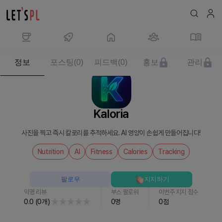
제
정보
포스팅
(
0
)
피드백
(
0
)
홍보
관리
품/
서
비
스
Kaloria
Kaloria
를
사진을 찍고 즉시 칼로리를 추적하세요. AI 영양이 손쉽게 만들어집니다!
만
나
Nutrition
AI
Fitness
Calories
Tracking
보
세
팔로우
지지하기
요
익명 리뷰
부스 팔로워
이번주 지지 점수
0.0
(
0
개
)
0
명
0
점