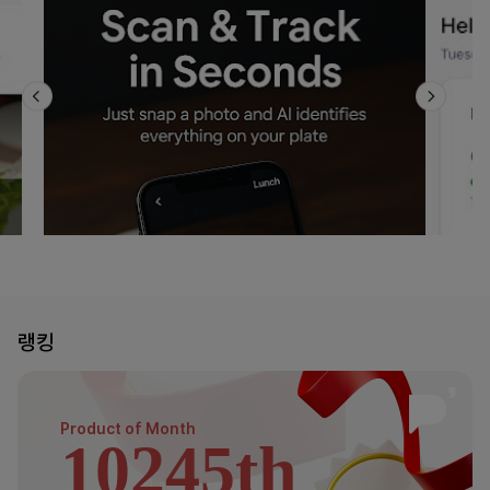
랭킹
Product of
Month
10245th