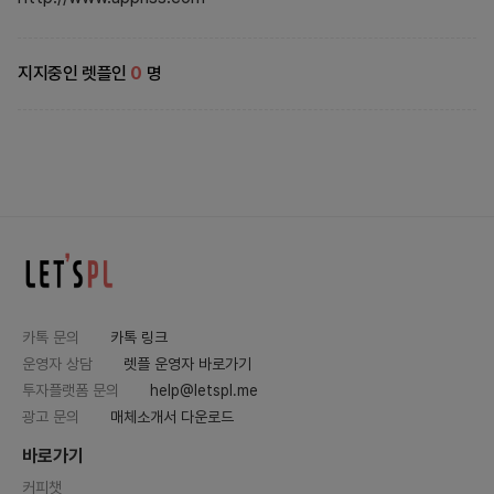
지지중인 렛플인
0
명
카톡 문의
카톡 링크
운영자 상담
렛플 운영자 바로가기
투자플랫폼 문의
help@letspl.me
광고 문의
매체소개서 다운로드
바로가기
커피챗