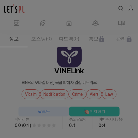
제
정보
포스팅
(
0
)
피드백
(
0
)
홍보
관리
품/
서
비
스
VINELink
VINELink
를
VINE의 모바일 버전, 국립 피해자 알림 네트워크.
만
나
Victim
Notification
Crime
Alert
Law
보
세
팔로우
지지하기
요
익명 리뷰
부스 팔로워
이번주 지지 점수
0.0
(
0
개
)
0
명
0
점