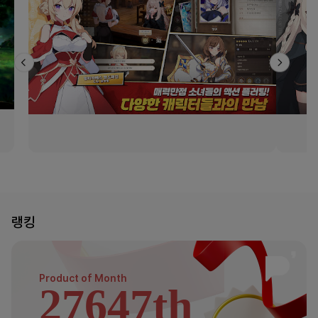
랭킹
Product of
Month
27647th