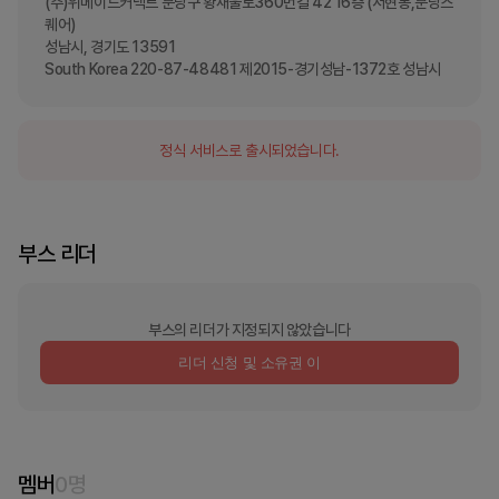
(주)위메이드커넥트 분당구 황새울로360번길 42 16층 (서현동,분당스
퀘어)

성남시, 경기도 13591

South Korea 220-87-48481 제2015-경기성남-1372호 성남시
정식 서비스로 출시되었습니다.
부스 리더
부스의 리더가 지정되지 않았습니다
리더 신청 및 소유권 이
멤버
0
명