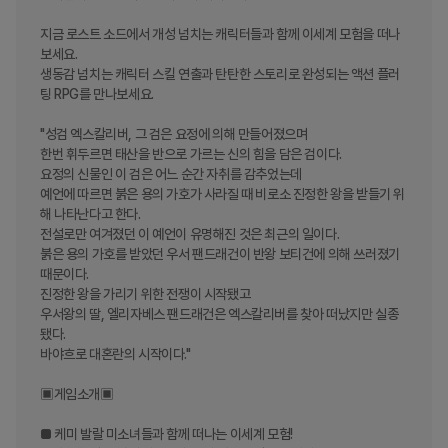
지금 로스트 소드에서 개성 넘치는 캐릭터들과 함께 이세계 모험을 떠나
보세요.

생동감 넘치는 캐릭터 스킬 연출과 탄탄한 스토리로 완성되는 액션 플러
팅 RPG를 만나보세요.

"성검 엑스칼리버, 그 검은 요정에 의해 만들어졌으며

한번 휘두르면 태산을 반으로 가르는 신의 힘을 담은 검이다.

요정의 신물인 이 검은 어느 순간 자취를 감추었는데

예언에 따르면 붉은 용의 가호가 사라질 때 비로소 진정한 왕을 받들기 위
해 나타난다고 한다.

전설로만 여겨졌던 이 예언이 유명해진 것은 최근의 일이다.

붉은 용의 가호를 받았던 우서 팬드래건이 반왕 보티건에 의해 쓰러졌기 
때문이다.

진정한 왕을 가리기 위한 전쟁이 시작됐고

우서왕의 딸, 엘리자베스 팬드래건은 엑스칼리버를 찾아 떠났지만 실종
됐다.

바야흐로 대혼란의 시작이다."

▣게임소개▣

■ 케미 발랄 미소녀들과 함께 떠나는 이세계 모험!
