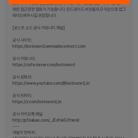
운영체제 특성상 접근권한 별 철회가 불가능하므로, 앱을 삭제하는 경우
에만 접근권한 철회가 가능합니다. 안드로이드 버전을 6.0 이상으로 업그
레이드해주시길 권장합니다.

[로스트 소드 공식 커뮤니티 채널]

공식 사이트: 

https://lostsword.wemadeconnect.com

공식 커뮤니티: 

https://cafe.naver.com/lostsword

공식 유튜브: 

https://www.youtube.com/@lostsword_kr

공식 트위터: 

https://x.com/lostsword_kr

공식 카카오톡 채널: 

http://pf.kakao.com/_JExfxkG/friend

----

개발자 연락처 :
