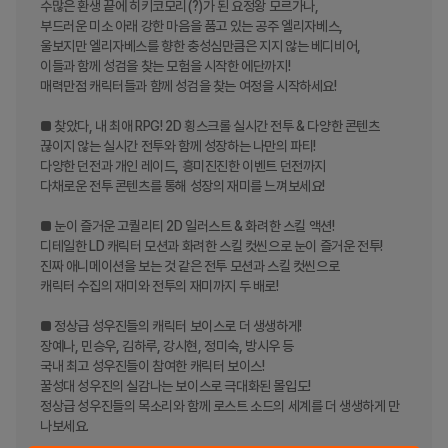
수많은 환생 끝에 히키코모리(?)가 된 요정왕 모르가나,

부드러운 미소 아래 강한 마음을 품고 있는 공주 엘리자베스,

울보지만 엘리자베스를 향한 충성심만큼은 지지 않는 베디비어,

이들과 함께 성검을 찾는 모험을 시작한 에단까지!

매력만점 캐릭터들과 함께 성검을 찾는 여정을 시작하세요! 

■ 찾았다, 내 최애 RPG! 2D 횡스크롤 실시간 전투 & 다양한 콘텐츠

끊이지 않는 실시간 전투와 함께 성장하는 나만의 파티! 

다양한 던전과 개인 레이드, 흥미진진한 이벤트 던전까지

다채로운 전투 콘텐츠를 통해 성장의 재미를 느껴보세요!

■ 눈이 즐거운 고퀄리티 2D 일러스트 & 화려한 스킬 액션!

디테일한 LD 캐릭터 모션과 화려한 스킬 컷씬으로 눈이 즐거운 전투! 

진짜 애니메이션을 보는 것 같은 전투 모션과 스킬 컷씬으로 

캐릭터 수집의 재미와 전투의 재미까지 두 배로! 

■ 정상급 성우진들의 캐릭터 보이스로 더 생생하게!

장예나, 민승우, 김하루, 강시현, 정미숙, 방시우 등 

국내 최고 성우진들이 참여한 캐릭터 보이스! 

꿀성대 성우진의 실감나는 보이스로 극대화된 몰입도! 

정상급 성우진들의 목소리와 함께 로스트 소드의 세계를 더 생생하게 만
나보세요.
