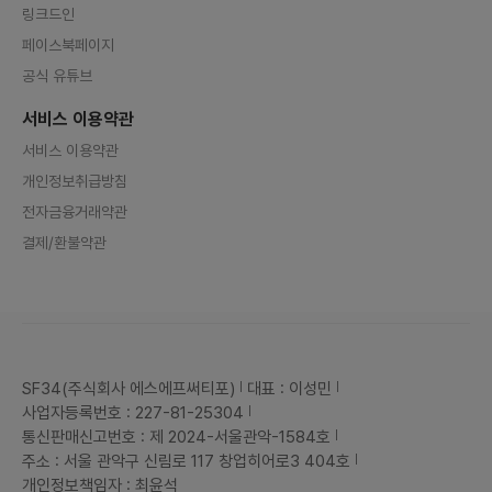
링크드인
페이스북페이지
공식 유튜브
서비스 이용약관
서비스 이용약관
개인정보취급방침
전자금융거래약관
결제/환불약관
SF34(주식회사 에스에프써티포)
대표 : 이성민
사업자등록번호 : 227-81-25304
통신판매신고번호 : 제 2024-서울관악-1584호
주소 : 서울 관악구 신림로 117 창업히어로3 404호
개인정보책임자 : 최윤석