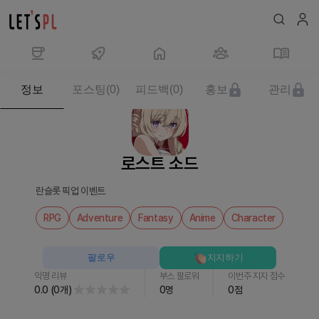
제
정보
포스팅
(
0
)
피드백
(
0
)
홍보
관리
품/
서
비
스
로스트 소드
로
스
란슬롯 픽업 이벤트
트
소
RPG
Adventure
Fantasy
Anime
Character
드
를
팔로우
지지하기
만
익명 리뷰
부스 팔로워
이번주 지지 점수
나
0.0
(
0
개
)
0
명
0
점
보
세