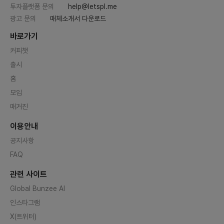
투자플랫폼 문의
help@letspl.me
광고 문의
매체소개서 다운로드
바로가기
커피챗
출시
홈
모임
매거진
이용안내
공지사항
FAQ
관련 사이트
Global Bunzee AI
인스타그램
X(트위터)