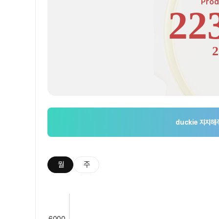
Prod
22
2
duckie
지지해
월
주