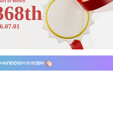
uct of
Month
368th
6.07.01
100
39
주세요!
점만
더 받으면
위