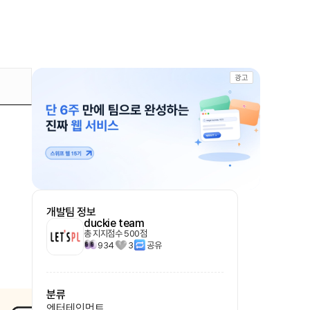
광고
개발팀 정보
duckie team
총 지지점수
500
점
934
3
공유
분류
엔터테인먼트