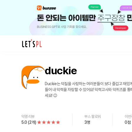
제
품/
duckie
서
비
스
Duckie는 덕질을 사랑하는 여러분들이 보다 즐겁고 재밌
duckie
들어 내 덕력을 자랑할 수 있어요! 덕력고사와 덕퀴즈를 통해 이 구역의 찐덕후가 나인걸 알려
세요! 😉
를
만
나
익명 리뷰
부스 팔로워
이번
보
5.0
(
2
개
)
3
명
0
점
세