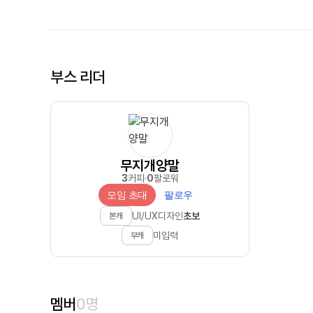
부스 리더
무지개양말
3
커피
0
팔로워
모임 초대
팔로우
UI/UX디자인
초보
본캐
미입력
부캐
멤버
0
명