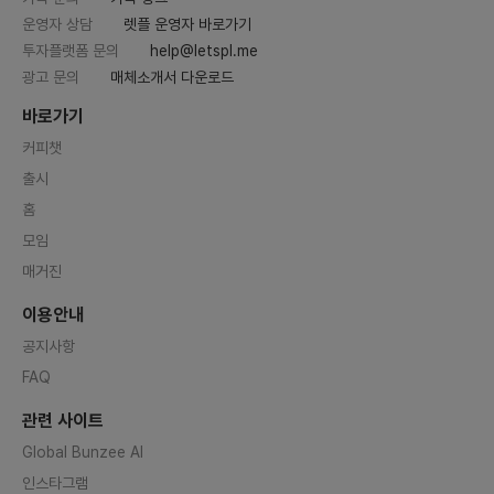
운영자 상담
렛플 운영자 바로가기
투자플랫폼 문의
help@letspl.me
광고 문의
매체소개서 다운로드
바로가기
커피챗
출시
홈
모임
매거진
이용안내
공지사항
FAQ
관련 사이트
Global Bunzee AI
인스타그램