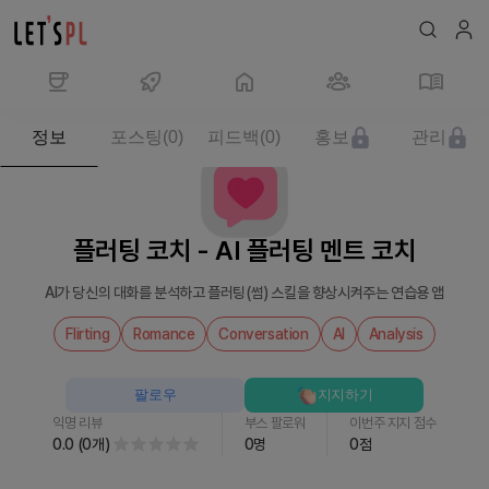
제
정보
포스팅
(
0
)
피드백
(
0
)
홍보
관리
품/
서
비
스
플러팅 코치 - AI 플러팅 멘트 코치
플
러
AI가 당신의 대화를 분석하고 플러팅(썸) 스킬을 향상시켜주는 연습용 앱
팅
코
Flirting
Romance
Conversation
AI
Analysis
치
-
팔로우
지지하기
AI
익명 리뷰
부스 팔로워
이번주 지지 점수
플
0.0
(
0
개
)
0
명
0
점
러
팅