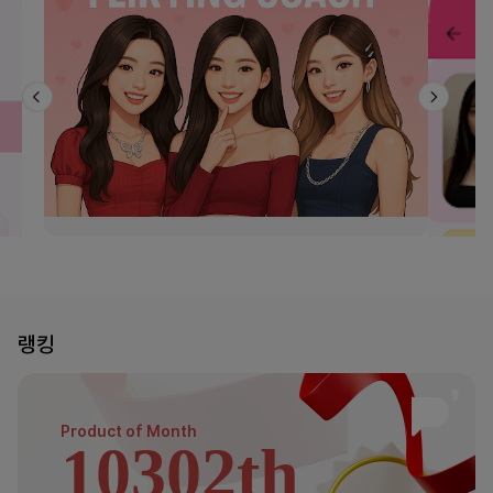
랭킹
Product of
Month
10302th