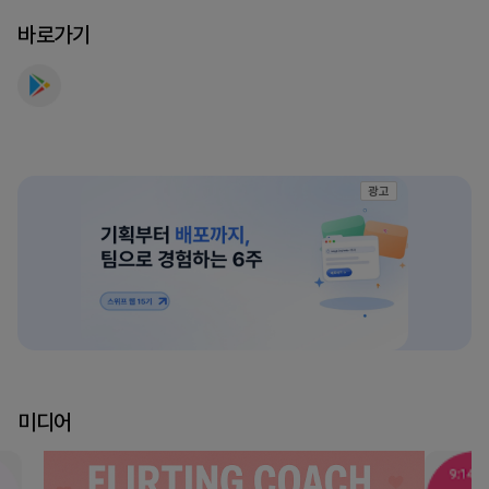
멘
바로가기
트
코
치
를
만
나
광고
보
세
요
미디어