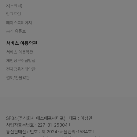
X(트위터)
링크드인
페이스북페이지
공식 유튜브
서비스 이용약관
서비스 이용약관
개인정보취급방침
전자금융거래약관
결제/환불약관
SF34(주식회사 에스에프써티포)
대표 : 이성민
사업자등록번호 : 227-81-25304
통신판매신고번호 : 제 2024-서울관악-1584호