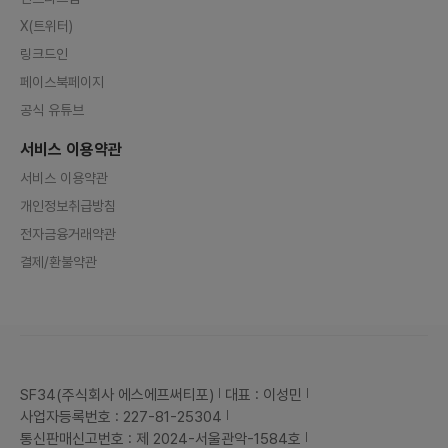
X(트위터)
링크드인
페이스북페이지
공식 유튜브
서비스 이용약관
서비스 이용약관
개인정보취급방침
전자금융거래약관
결제/환불약관
SF34(주식회사 에스에프써티포)
대표 : 이성민
사업자등록번호 : 227-81-25304
통신판매신고번호 : 제 2024-서울관악-1584호