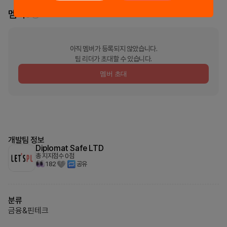
멤버
0
명
아직 멤버가 등록되지 않았습니다.
팀 리더가 초대할 수 있습니다.
멤버 초대
개발팀 정보
Diplomat Safe LTD
총 지지점수
0
점
182
공유
분류
금융&핀테크