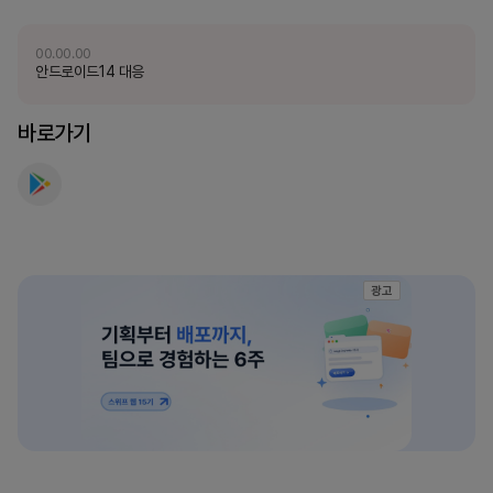
보
세
00.00.00
안드로이드14 대응
요
바로가기
광고