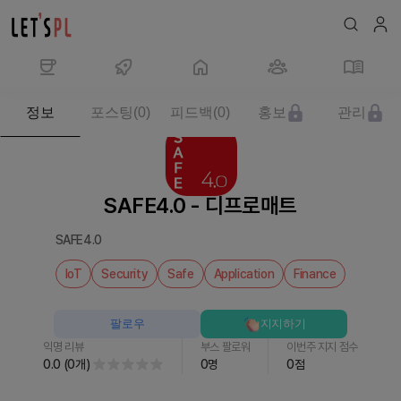
제
정보
포스팅
(
0
)
피드백
(
0
)
홍보
관리
품/
서
비
스
SAFE4.0 - 디프로매트
SAFE4.0
-
SAFE4.0
디
프
IoT
Security
Safe
Application
Finance
로
매
팔로우
지지하기
트
익명 리뷰
부스 팔로워
이번주 지지 점수
를
0.0
(
0
개
)
0
명
0
점
만
나