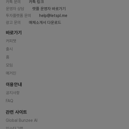
카톡 문의
카톡 링크
운영자 상담
렛플 운영자 바로가기
투자플랫폼 문의
help@letspl.me
광고 문의
매체소개서 다운로드
바로가기
커피챗
출시
홈
모임
매거진
이용안내
공지사항
FAQ
관련 사이트
Global Bunzee AI
인스타그램