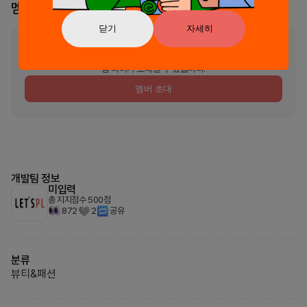
멤버
0
명
닫기
자세히
아직 멤버가 등록되지 않았습니다.
팀 리더가 초대할 수 있습니다.
멤버 초대
개발팀 정보
미입력
총 지지점수
500
점
872
2
공유
분류
뷰티&패션