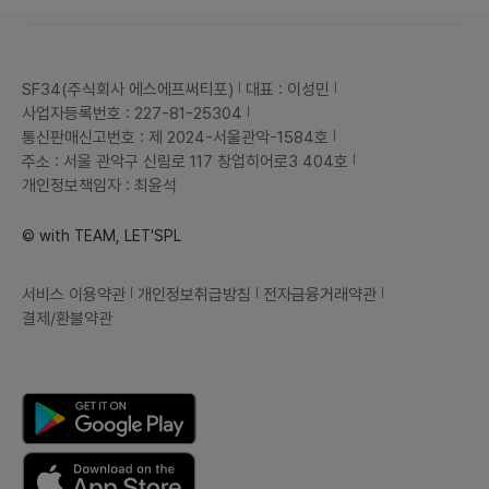
SF34(주식회사 에스에프써티포)
대표 : 이성민
사업자등록번호 : 227-81-25304
통신판매신고번호 : 제 2024-서울관악-1584호
주소 : 서울 관악구 신림로 117 창업히어로3 404호
개인정보책임자 : 최윤석
© with TEAM, LET'SPL
서비스 이용약관
개인정보취급방침
전자금융거래약관
결제/환불약관