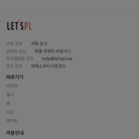
카톡 문의
카톡 링크
운영자 상담
렛플 운영자 바로가기
투자플랫폼 문의
help@letspl.me
광고 문의
매체소개서 다운로드
바로가기
커피챗
출시
홈
모임
매거진
이용안내