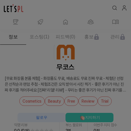
제
정보
포스팅
(
1
)
피드백
(
0
)
홍보
관리
품/
서
비
스
무코스
무
코
[무료 화장품 본품 체험] - 화장품도 무료, 배송료도 무료 진짜 무료 - 체험단 선정
스
은 선착순과 랜덤 추첨 - 체험조건은 오직 받아서 사진 찍기 - 좋은 후기가 아닌 진
를
짜 후기를 적어주세요 [진짜! 리얼! 리뷰!] - 우리는 좋은 후기가 아닌 진짜 후기를 원
만
합니다. - 포인트를 받기 위해 작성된 수 만개의 후기는 노노!! - 30일동안 충분히
Cosmetics
Beauty
Free
Review
Trial
나
사용해보시고 후기를 적어주세요 - 안좋은 화장품이라면 안좋다고 꼭!! 적어주세요
- 화장품 후기 편집샵! 무코스 - 제품별 100개의 진짜후기만 모읍니다. - 체험단이
보
아닌 사람은 후기도 남길 수 없어요 [해외 화장품 체험] 올영에도 없는 해외 브랜드
세
팔로우
지지하기
무코스에서 무료로 체험가능! 글로벌 시대, 글로벌 화장품도 경험해봐요 코덕이라
요
면 무코스에서 마음껏 화장품을 경험해보세요. 다양한 혜택 장난아니죠?! 바로 여
익명 리뷰
부스 팔로워
이번주 지지 점수
0.0
(
0
개
)
2
명
0
점
러분을 위해 준비했습니다.