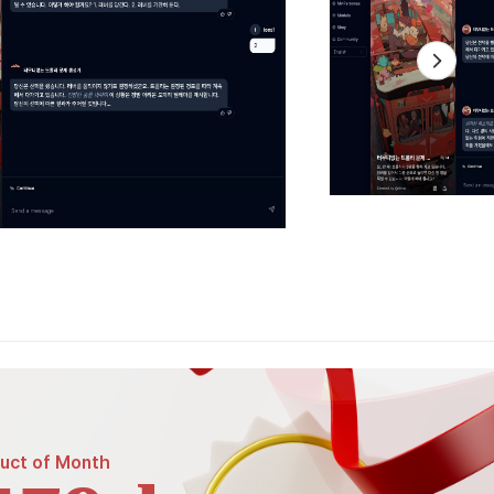
uct of
Month