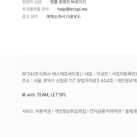
운영자 상담
렛플 운영자 바로가기
투자플랫폼 문의
help@letspl.me
광고 문의
매체소개서 다운로드
SF34(주식회사 에스에프써티포)
대표 : 이성민
사업자등록번호 :
주소 : 서울 관악구 신림로 117 창업히어로3 404호
개인정보책임
© with TEAM, LET'SPL
서비스 이용약관
개인정보취급방침
전자금융거래약관
결제/