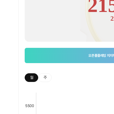
21
2
오픈롤플레잉
지지
월
주
5500