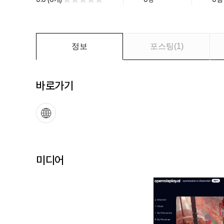
를
만
나
보
정보
포스팅
(
1
)
세
요
바로가기
미디어