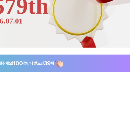
579th
6.07.01
100
39
해주세요!
점만
더 받으면
위