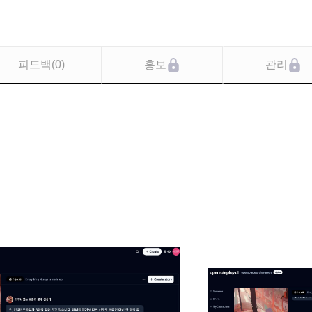
피드백
(
0
)
홍보
관리