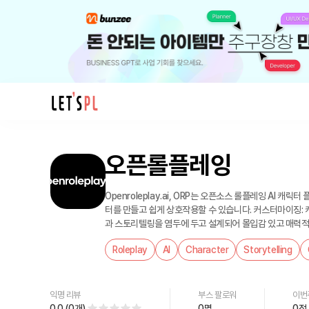
제
품/
오픈롤플레잉
서
비
스
Openroleplay.ai, ORP는 오픈소스 롤플레잉 AI 캐릭터 플랫폼입니다. 모델 중립: 하나의 AI 벤더가 아니라 다양한 AI 모델 중
오
터를 만들고 쉽게 상호작용할 수 있습니다. 커스터마이징: 
과 스토리텔링을 염두에 두고 설계되어 몰입감 있고 매력적인
픈
께 채팅하세요. 확장 메모리 (출시 예정): 컨텍스트 창이 
롤
Roleplay
AI
Character
Storytelling
터가 자신의 셀카, 그림, 사진을 생성하여 더욱 몰입감 있는
플
들 수 있습니다.
레
잉
익명 리뷰
부스 팔로워
이번
0.0
(
0
개
)
0
명
0
점