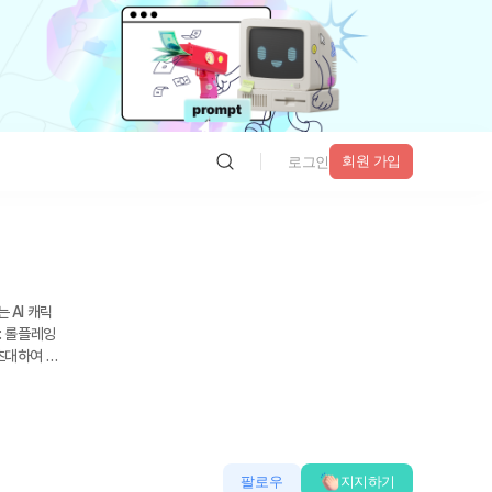
회원 가입
로그인
: 롤플레잉
초대하여 함
정): 캐릭
캐릭터를 만
팔로우
지지하기