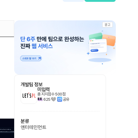
광고
개발팀 정보
미입력
총 지지점수
500
점
625
공유
분류
엔터테인먼트