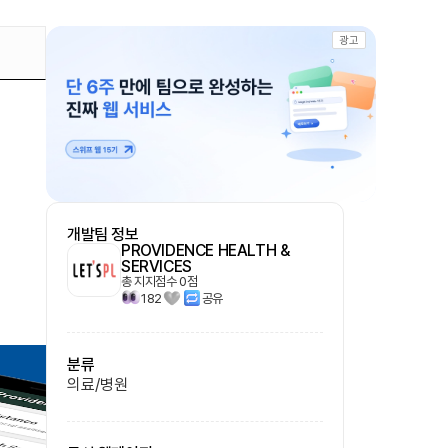
광고
개발팀 정보
PROVIDENCE HEALTH &
SERVICES
총 지지점수
0
점
182
공유
분류
의료/병원