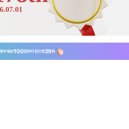
6.07.01
100
39
해주세요!
점만
더 받으면
위