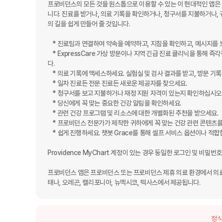
프로비던스의 모든 것을 원스톱으로 이용할 수 있는 이 현대적인 앱은
니다. 진료를 받거나, 의료 기록을 확인하거나, 청구서를 지불하거나,
의 길을 쉽게 만들어 줄 것입니다.

    * 진료팀과 연결하여 약속을 예약하고, 지침을 확인하고, 메시지를 보내세요.

    * ExpressCare 가상 방문이나 지역 긴급 진료 클리닉을 통해 즉각적인 진료를 받으세요. 심지어 대기 시간을 확인하고 집을 떠나기 전에 줄을 서실 수도 있습니
다.

    * 의료 기록에 액세스하세요. 실험실 및 검사 결과를 받고, 방문 기록을 읽고, 기록을 공유하세요.

    * 일차 진료든 전문 진료든 새로운 제공자를 찾으세요.

    * 청구서를 보고 지불하거나 재정 지원 자격이 있는지 확인하십시오.

    * 당신에게 꼭 맞는 중요한 건강 알림을 확인하세요.

    * 관련 건강 프로그램 및 리소스에 대한 개별화된 추천을 받으세요.

    * 프로비던스 전문가가 제작한 귀하에게 꼭 맞는 건강 관련 콘텐츠를 찾아보세요.

    * 쉽게 진행하세요. 챗봇 Grace를 통해 셀프 서비스 옵션이나 적합한 프로비던스 리소스를 찾으세요.

Providence MyChart 계정이 있는 경우 동일한 로그인 및 비밀
프로비던스 앱은 프로비던스 또는 프로비던스 제휴 의료 환경에서 의료
태나, 오레곤, 캘리포니아, 뉴멕시코, 텍사스에서 제공됩니다.
정식