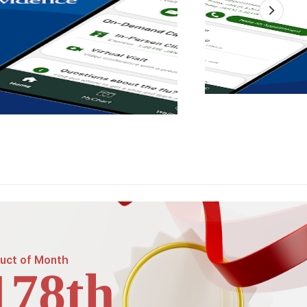
uct of
Month
178th