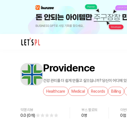
제
품/
Providence
서
비
스
건강 관리를 더 쉽게 만들고 싶으십니까? 당신이 어디에 있
Providence
Healthcare
Medical
Records
Billing
를
만
나
익명 리뷰
부스 팔로워
이번
보
0.0
(
0
개
)
0
명
0
점
세