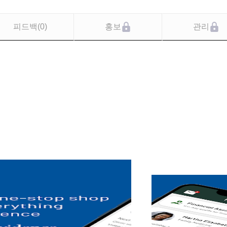
피드백
(
0
)
홍보
관리