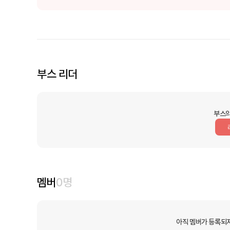
부스 리더
부스의
멤버
0
명
아직 멤버가 등록되