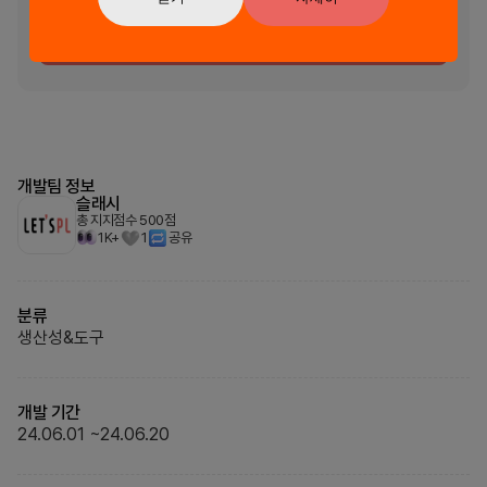
팀 리더가 초대할 수 있습니다.
멤버 초대
개발팀 정보
슬래시
총 지지점수
500
점
1K+
1
공유
분류
생산성&도구
개발 기간
24.06.01
~
24.06.20