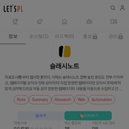
제
정보
포스팅
(
1
)
피드백
(
0
)
홍보
관리
품/
서
비
스
슬래시노트
슬
래
자료조사📚부터 웹서핑🏄까지, 이제는 슬래시노트 깜빡 놓친 문단도 전부 기억하
시
고, 웹페이지별 요약과 전체 요약까지! 직접 방문한 웹페이지만 모아서 주제에 딱
노
맞게 요약해드려요 자동 요약 방문한 웹페이지의 내용을 자동으로 수집하고 간결
트
한 메모로 요약해줍니다. 주제를 지정하고 브라우징을 시작하세요. 주제 기반 요약
Note
Summary
Research
Web
Automation
를
지정한 주제와 방문한 페이지를 기반으로 요약을 생성하여, 필요한 정보를 정확하
게 제공합니다. 사용자 친화적 인터페이스 쉽고 직관적인 내비게이션을 위한 인터
만
페이스로, 데이터 수집 및 요약 과정을 원활하게 만들어줍니다. 검색 결과 자동 열
나
팔로우
지지하기
기 지정한 주제에 대해 Google 검색을 자동으로 시작하여, 브라우징 과정을 처음
보
부터 간소화합니다.
익명 리뷰
부스 팔로워
이번주 지지 점수
세
0.0
(
0
개
)
1
명
0
점