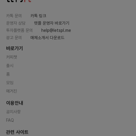
카톡 문의
카톡 링크
운영자 상담
렛플 운영자 바로가기
투자플랫폼 문의
help@letspl.me
광고 문의
매체소개서 다운로드
바로가기
커피챗
출시
홈
모임
매거진
이용안내
공지사항
FAQ
관련 사이트