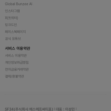
Global Bunzee AI
인스타그램
X(트위터)
링크드인
페이스북페이지
공식 유튜브
서비스 이용약관
서비스 이용약관
개인정보취급방침
전자금융거래약관
결제/환불약관
SF34(주식회사 에스에프써티포)
대표 : 이성민