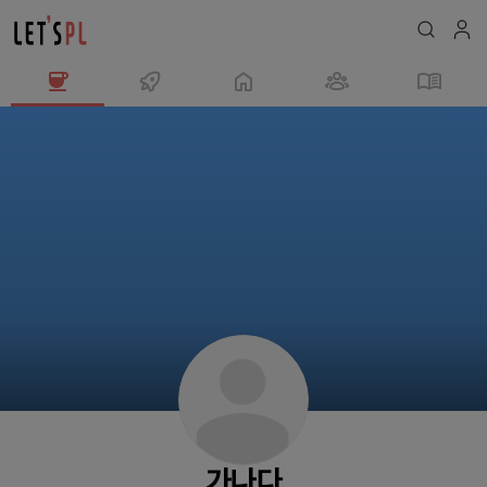
가
나
다
님
의
프
로
필
가나다