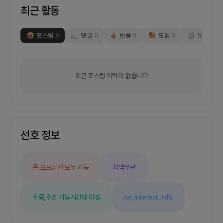
최근 활동
포스팅
0
댓글
0
반응
0
모임
0
부스
0
최근 포스팅 이력이 없습니다
선호 정보
온,오프라인 모두 가능
지역무관
주중,주말 가능
시간대 미정
no_interest_info