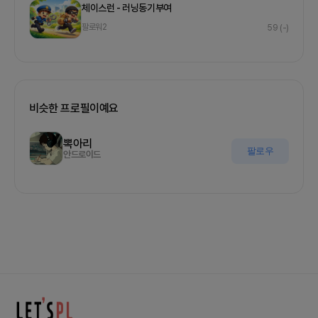
체이스런 - 러닝동기부여
팔로워
2
59
(-)
비슷한 프로필이예요
뽁아리
팔로우
안드로이드