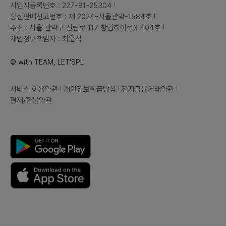
사업자등록번호 : 227-81-25304
통신판매신고번호 : 제 2024-서울관악-1584호
주소 : 서울 관악구 신림로 117 창업히어로3 404호
개인정보책임자 : 최윤석
© with TEAM, LET'SPL
서비스 이용약관
개인정보취급방침
전자금융거래약관
결제/환불약관