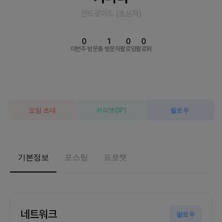
안드로이드
(
초심자
)
0
1
0
0
이번주 방문
총 방문자
팔로잉
팔로워
모임 초대
커피챗
(
3
P)
팔로우
기본정보
포스팅
프로챗
네트워크
팔로우