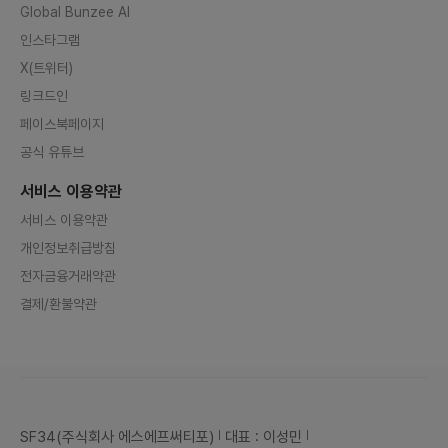
Global Bunzee AI
인스타그램
X(트위터)
링크드인
페이스북페이지
공식 유튜브
서비스 이용약관
서비스 이용약관
개인정보취급방침
전자금융거래약관
결제/환불약관
SF34(주식회사 에스에프써티포)
대표 : 이성민